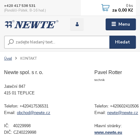
0
ks
+420 417 536 531
za
0,00 Kč
(Pondělí-Pátek, 8-16 hod.)
Menu
Hledat
Úvod
KONTAKT
Newte spol. s r. o.
Pavel Rotter
technik
Jateční 847
415 01 TEPLICE
Telefon: +420417536531
Telefon: +420602410506
Email:
obchod@newte.cz
Email:
newte@newte.cz
IČ: 40229998
Hlavní stránky:
DIČ: CZ40229998
www.newte.eu