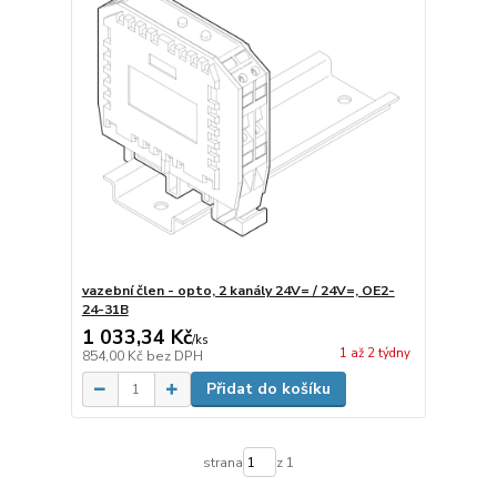
vazební člen - opto, 2 kanály 24V= / 24V=, OE2-
24-31B
1 033,34 Kč
/
ks
1 až 2 týdny
854,00 Kč
bez DPH
Přidat do košíku
strana
z 1