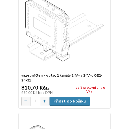
vazební člen - opto, 2 kanály 24V= / 24V=, OE2-
24-31
810,70 Kč
za 2 pracovní dny u
/
ks
Vás...
670,00 Kč
bez DPH
Přidat do košíku