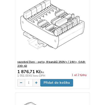
vazební člen - opto, 8 kanálů 250V= / 24V=, OA8-
230-42
1 876,71 Kč
/
ks
1 až 2 týdny
1 551,00 Kč
bez DPH
Přidat do košíku