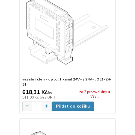
vazební člen - opto, 1 kanál 24V= / 24V=, OE1-24-
31
618,31 Kč
za 2 pracovní dny u
/
ks
Vás...
511,00 Kč
bez DPH
Přidat do košíku