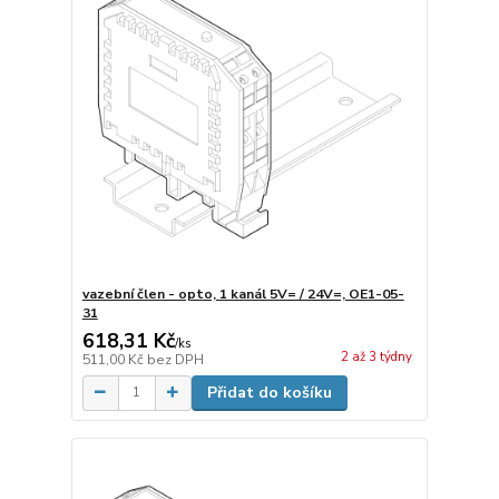
vazební člen - opto, 1 kanál 5V= / 24V=, OE1-05-
31
618,31 Kč
/
ks
2 až 3 týdny
511,00 Kč
bez DPH
Přidat do košíku