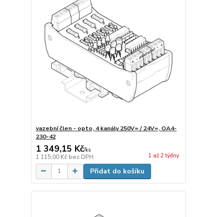
vazební člen - opto, 4 kanály 250V= / 24V=, OA4-
230-42
1 349,15 Kč
/
ks
1 až 2 týdny
1 115,00 Kč
bez DPH
Přidat do košíku