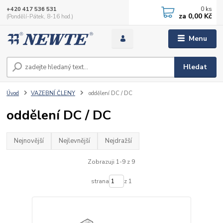
0
ks
+420 417 536 531
za
0,00 Kč
(Pondělí-Pátek, 8-16 hod.)
Menu
Hledat
Úvod
VAZEBNÍ ČLENY
oddělení DC / DC
oddělení DC / DC
Nejnovější
Nejlevnější
Nejdražší
Zobrazuji 1-9 z 9
strana
z 1