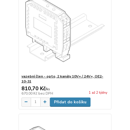
vazební člen - opto, 2 kanály 10V= / 24V=, OE2-
10-31
810,70 Kč
/
ks
1 až 2 týdny
670,00 Kč
bez DPH
Přidat do košíku