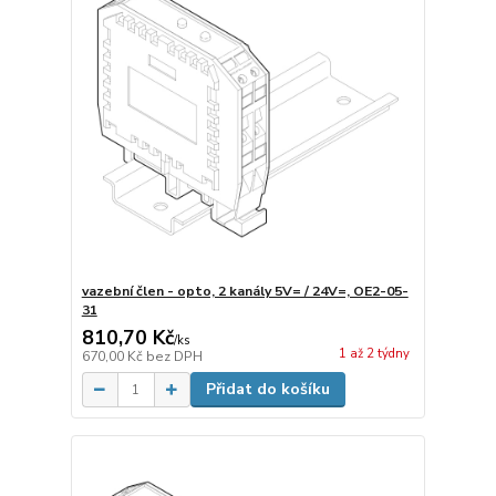
vazební člen - opto, 2 kanály 5V= / 24V=, OE2-05-
31
810,70 Kč
/
ks
1 až 2 týdny
670,00 Kč
bez DPH
Přidat do košíku