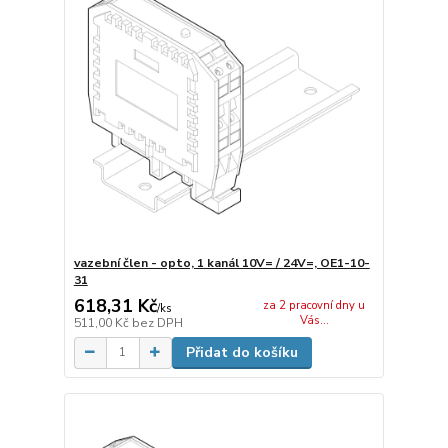
vazební člen - opto, 1 kanál 10V= / 24V=, OE1-10-
31
618,31 Kč
za 2 pracovní dny u
/
ks
Vás...
511,00 Kč
bez DPH
Přidat do košíku