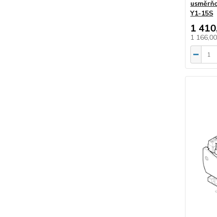
usměrňov
Y1-15S
1 410
1 166,0