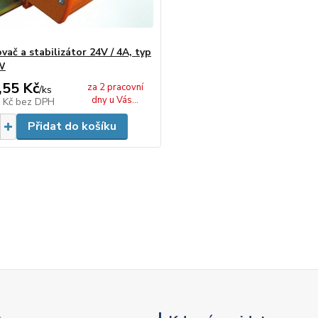
ač a stabilizátor 24V / 4A, typ
W
,55 Kč
za 2 pracovní
/
ks
dny u Vás...
0 Kč
bez DPH
Přidat do košíku