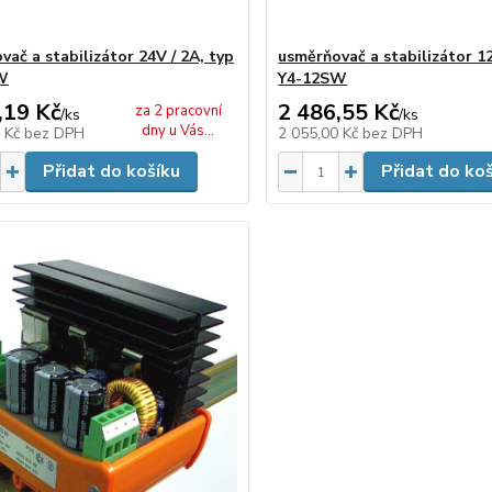
ač a stabilizátor 24V / 2A, typ
usměrňovač a stabilizátor 12
W
Y4-12SW
,19 Kč
2 486,55 Kč
za 2 pracovní
/
ks
/
ks
dny u Vás...
0 Kč
bez DPH
2 055,00 Kč
bez DPH
Přidat do košíku
Přidat do ko