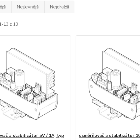
jší
Nejlevnější
Nejdražší
1-13 z 13
ač a stabilizátor 5V / 1A, typ
usměrňovač a stabilizátor 10