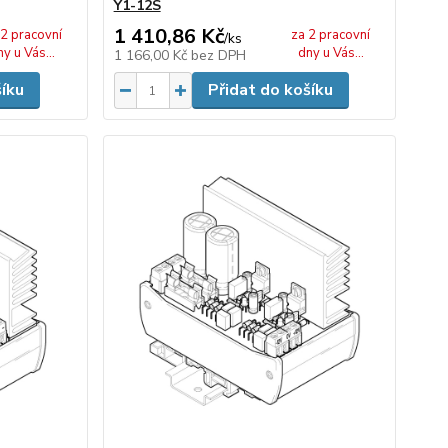
Y1-12S
1 410,86 Kč
 2 pracovní
za 2 pracovní
/
ks
ny u Vás...
dny u Vás...
1 166,00 Kč
bez DPH
šíku
Přidat do košíku