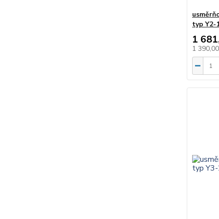
usměrňo
typ Y2-
1 681
1 390,0