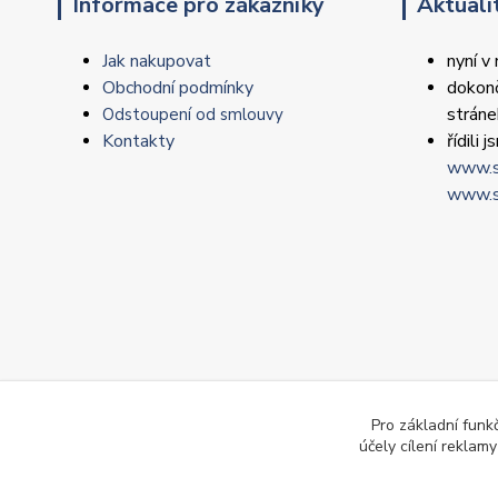
Informace pro zákazníky
Aktuali
Jak nakupovat
nyní v
Obchodní podmínky
dokonč
strán
Odstoupení od smlouvy
Kontakty
řídili
www.s
www.s
Pro základní funk
účely cílení reklam