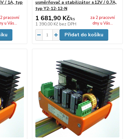
V / 1A, typ
usměrňovač a stabilizátor ±12V / 0.7A,
typ Y2-12-12-N
1 681,90 Kč
 2 pracovní
za 2 pracovní
/
ks
ny u Vás...
dny u Vás...
1 390,00 Kč
bez DPH
šíku
Přidat do košíku