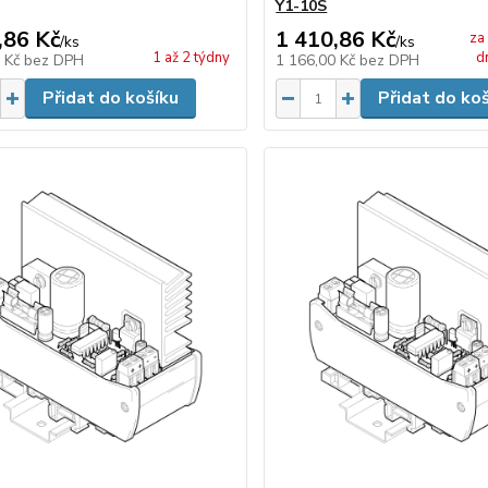
Y1-10S
,86 Kč
1 410,86 Kč
za
/
ks
/
ks
1 až 2 týdny
d
0 Kč
bez DPH
1 166,00 Kč
bez DPH
Přidat do košíku
Přidat do ko