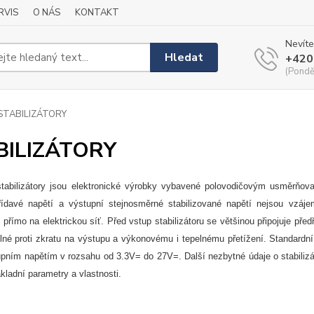
RVIS
O NÁS
KONTAKT
Nevíte
Hledat
+420
(Pondě
STABILIZÁTORY
BILIZÁTORY
tabilizátory jsou elektronické výrobky vybavené polovodičovým usměrňovače
řídavé napětí a výstupní stejnosměrné stabilizované napětí nejsou vzáje
 přímo na elektrickou síť. Před vstup stabilizátoru se většinou připojuje před
lné proti zkratu na výstupu a
výkonovému i tepelnému
přetížení. Standardní
upním napětím v rozsahu od 3.3V= do 27V=. Další nezbytné údaje o stabilizá
ladní parametry a vlastnosti.