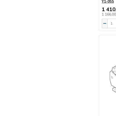
Y1-05S
1 410
1 166,0