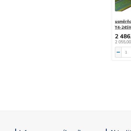
usměrňov
Y4-24S
2 486
2 055,0