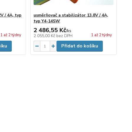
V / 4A, typ
usměrňovač a stabilizátor 13.8V / 4A,
typ Y4-14SW
2 486,55 Kč
/
ks
1 až 2 týdny
1 až 2 týdny
2 055,00 Kč
bez DPH
šíku
Přidat do košíku