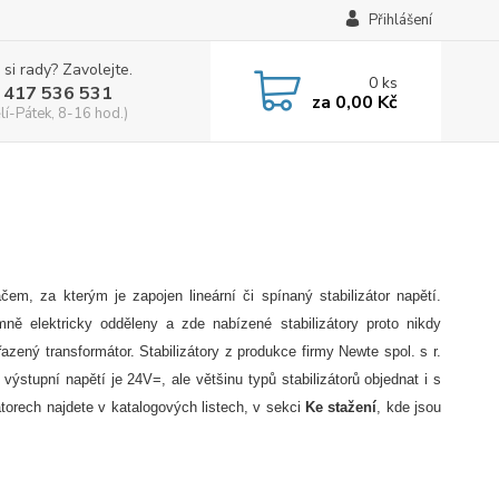
Přihlášení
 si rady? Zavolejte.
0
ks
 417 536 531
za
0,00 Kč
lí-Pátek, 8-16 hod.)
m, za kterým je zapojen lineární či spínaný stabilizátor napětí.
mně elektricky odděleny a zde nabízené stabilizátory proto nikdy
řazený transformátor. Stabilizátory z produkce firmy Newte spol. s r.
 výstupní napětí je 24V=, ale většinu typů stabilizátorů objednat i s
torech najdete v katalogových listech, v sekci
Ke stažení
, kde jsou