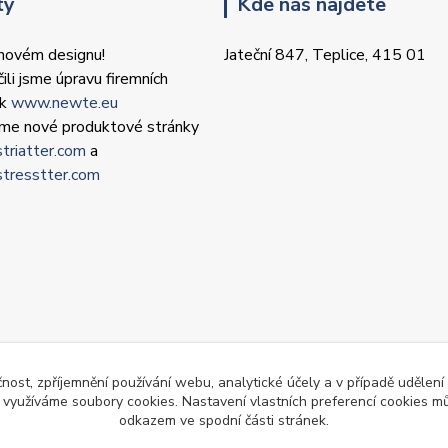
ty
Kde nás najdete
 novém designu!
Jateční 847, Teplice, 415 01
ili jsme úpravu firemních
ek
www.newte.eu
 jsme nové produktové stránky
triatter.com
a
tresstter.com
čnost, zpříjemnění používání webu, analytické účely a v případě udělení
y využíváme soubory cookies. Nastavení vlastních preferencí cookies mů
odkazem ve spodní části stránek.