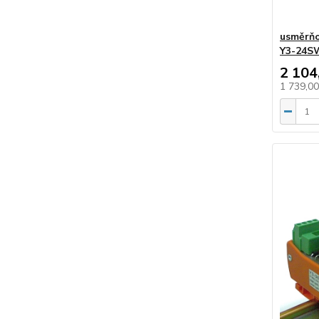
usměrňov
Y3-24S
2 104
1 739,0