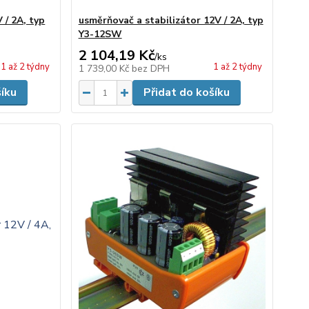
 / 2A, typ
usměrňovač a stabilizátor 12V / 2A, typ
Y3-12SW
2 104,19 Kč
/
ks
1 až 2 týdny
1 až 2 týdny
1 739,00 Kč
bez DPH
šíku
Přidat do košíku