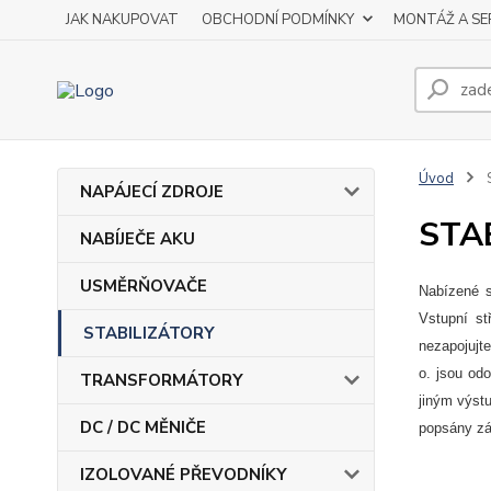
JAK NAKUPOVAT
OBCHODNÍ PODMÍNKY
MONTÁŽ A SE
Úvod
NAPÁJECÍ ZDROJE
STA
NABÍJEČE AKU
USMĚRŇOVAČE
Nabízené s
Vstupní st
STABILIZÁTORY
nezapojujte
o. jsou odo
TRANSFORMÁTORY
jiným výst
DC / DC MĚNIČE
popsány zák
IZOLOVANÉ PŘEVODNÍKY