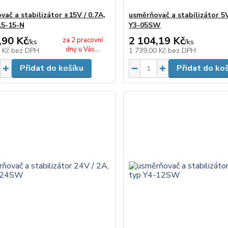
vač a stabilizátor ±15V / 0.7A,
usměrňovač a stabilizátor 5V
15-15-N
Y3-05SW
,90 Kč
2 104,19 Kč
za 2 pracovní
/
ks
/
ks
dny u Vás...
0 Kč
bez DPH
1 739,00 Kč
bez DPH
Přidat do košíku
Přidat do ko