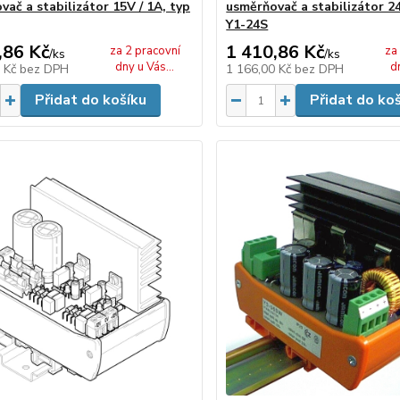
ač a stabilizátor 15V / 1A, typ
usměrňovač a stabilizátor 24
Y1-24S
,86 Kč
1 410,86 Kč
za 2 pracovní
za
/
ks
/
ks
dny u Vás...
d
0 Kč
bez DPH
1 166,00 Kč
bez DPH
Přidat do košíku
Přidat do ko