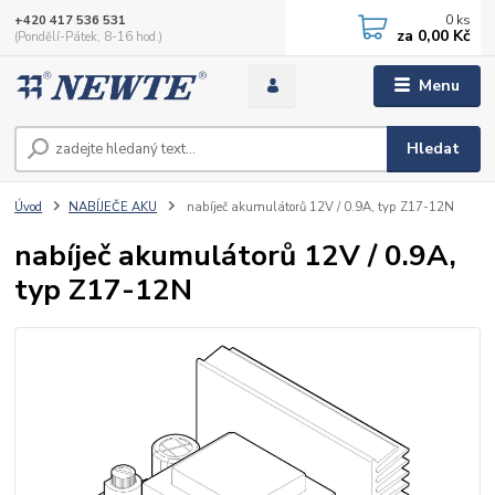
0
ks
+420 417 536 531
za
0,00 Kč
(Pondělí-Pátek, 8-16 hod.)
Menu
Hledat
Úvod
NABÍJEČE AKU
nabíječ akumulátorů 12V / 0.9A, typ Z17-12N
nabíječ akumulátorů 12V / 0.9A,
typ Z17-12N