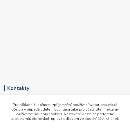
Kontakty
+420 417 536 531
Pro základní funkčnost, zpříjemnění používání webu, analytické
(Pondělí-Pátek, 8-16 hod.)
účely a v případě udělení souhlasu také pro účely cílení reklamy
využíváme soubory cookies. Nastavení vlastních preferencí
obchod@newte.cz
cookies můžete kdykoli upravit odkazem ve spodní části stránek.