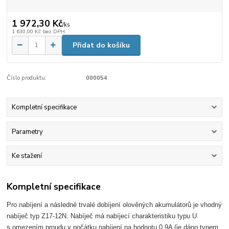
1 972,30 Kč
/
ks
1 630,00 Kč
bez DPH
Přidat do košíku
Číslo produktu:
000054
Kompletní specifikace
Parametry
Ke stažení
Kompletní specifikace
Pro nabíjení a následné trvalé dobíjení olověných akumulátorů je vhodný
nabíječ typ Z17-12N. Nabíječ má nabíjecí charakteristiku typu U
s omezením proudu v počátku nabíjení na hodnotu 0.9A (je dáno typem