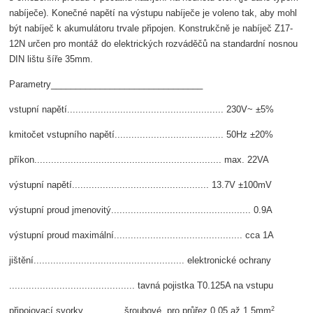
nabíječe). Konečné napětí na výstupu nabíječe je voleno tak, aby mohl
být nabíječ k akumulátoru trvale připojen. Konstrukčně je nabíječ Z17-
12N určen pro montáž do elektrických rozváděčů na standardní nosnou
DIN lištu šíře 35mm.
Parametry_______________________________
vstupní napětí........................................................ 230V~ ±5%
kmitočet vstupního napětí....................................... 50Hz ±20%
příkon................................................................... max. 22VA
výstupní napětí................................................. 13.7V ±100mV
výstupní proud jmenovitý.................................................. 0.9A
výstupní proud maximální.............................................. cca 1A
jištění...................................................... elektronické ochrany
............................................. tavná pojistka T0.125A na vstupu
2
připojovací svorky.............. šroubové, pro průřez 0.05 až 1.5mm