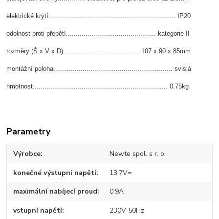
elektrické krytí................................................................. IP20
odolnost proti přepětí.............................................. kategorie II
rozměry (Š x V x D)....................................... 107 x 90 x 85mm
montážní poloha............................................................. svislá
hmotnost..................................................................... 0.75kg
Parametry
Výrobce
Newte spol. s r. o.
konečné výstupní napětí
13.7V=
maximální nabíjecí proud
0.9A
vstupní napětí
230V 50Hz