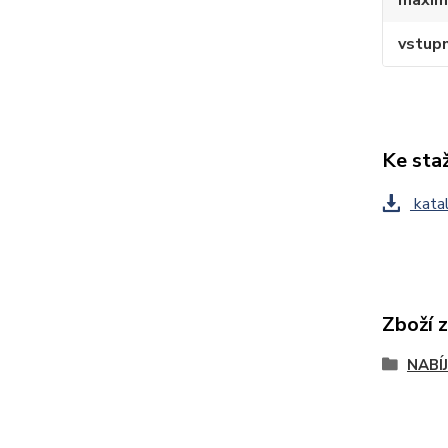
vstupn
Ke sta
katal
Zboží 
NABÍ