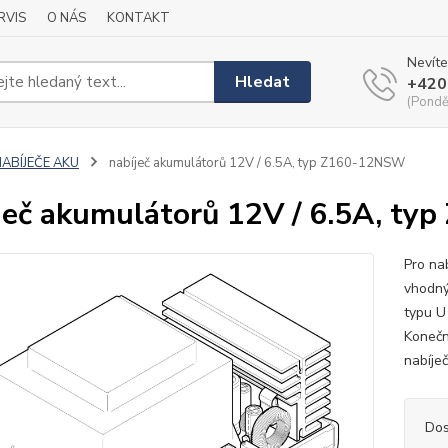
RVIS
O NÁS
KONTAKT
Nevíte
Hledat
+420
(Pondě
NABÍJEČE AKU
nabíječ akumulátorů 12V / 6.5A, typ Z160-12NSW
ječ akumulátorů 12V / 6.5A, t
Pro na
vhodný
typu U
Konečn
nabíječ
Dos