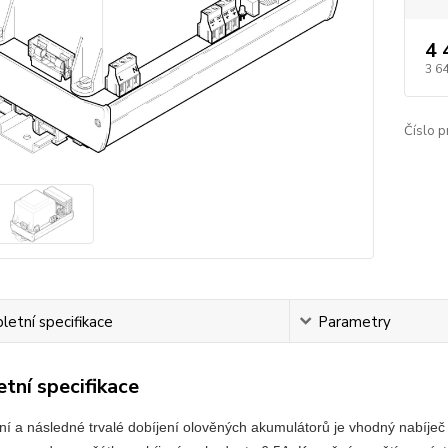
4 
3 6
Číslo p
etní specifikace
Parametry
tní specifikace
ní a následné trvalé dobíjení olověných akumulátorů je vhodný nabíje