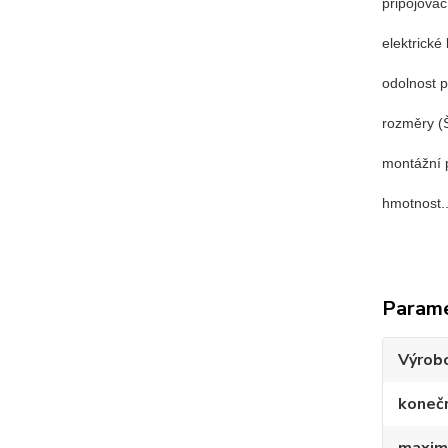
připojovací
elektrické kry
odolnost prot
rozměry (Š x
montážní poloh
hmotnost......
Param
Výrob
konečn
maximá