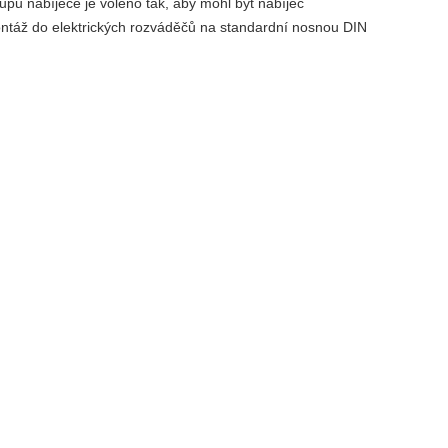
pu nabíječe je voleno tak, aby mohl být nabíječ
ntáž do elektrických rozváděčů na standardní nosnou DIN