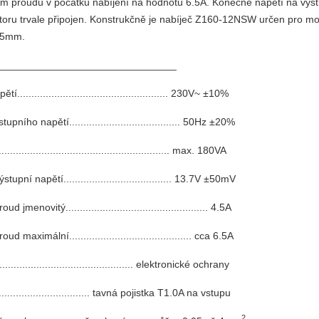
 proudu v počátku nabíjení na hodnotu 6.5A. Konečné napětí na výstu
toru trvale připojen. Konstrukčně je nabíječ Z160-12NSW určen pro mo
 35mm.
y_______________________________
í..................................................... 230V~ ±10%
upního napětí....................................... 50Hz ±20%
.......................................................... max. 180VA
upní napětí...................................... 13.7V ±50mV
d jmenovitý.................................................. 4.5A
ud maximální........................................... cca 6.5A
................................................ elektronické ochrany
................................... tavná pojistka T1.0A na vstupu
2