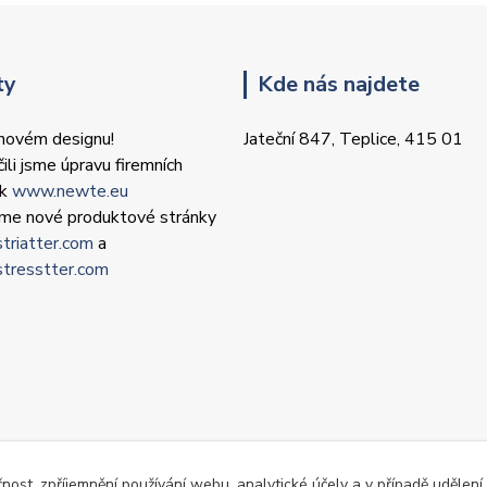
ty
Kde nás najdete
 novém designu!
Jateční 847, Teplice, 415 01
ili jsme úpravu firemních
ek
www.newte.eu
 jsme nové produktové stránky
triatter.com
a
tresstter.com
čnost, zpříjemnění používání webu, analytické účely a v případě udělení