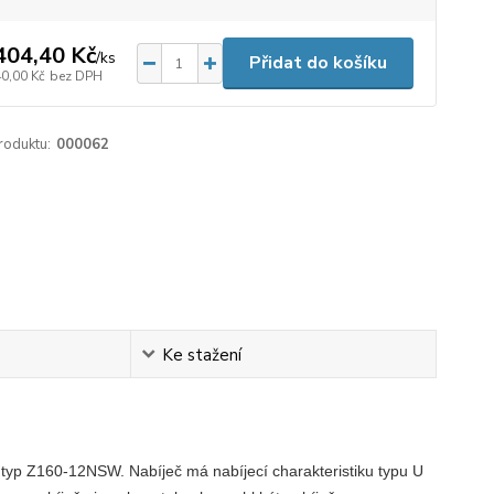
404,40 Kč
/
ks
Přidat do košíku
40,00 Kč
bez DPH
roduktu:
000062
Ke stažení
č typ Z160-12NSW. Nabíječ má nabíjecí charakteristiku typu U