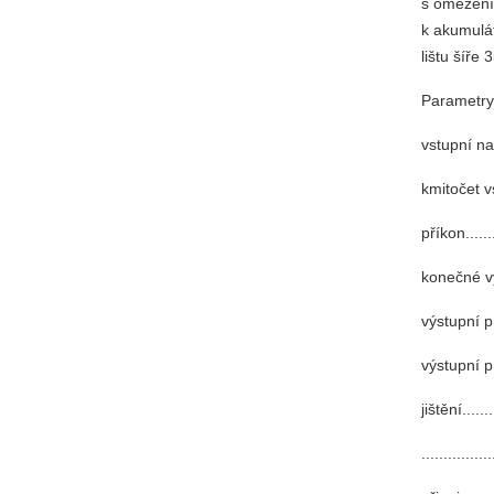
s omezením
k akumulá
lištu šíře
Parametr
vstupní napět
kmitočet vst
příkon........
konečné výst
výstupní prou
výstupní pro
jištění......
.............