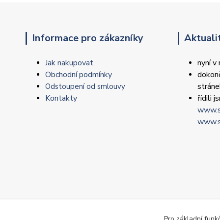
Informace pro zákazníky
Aktuali
Jak nakupovat
nyní v
Obchodní podmínky
dokonč
strán
Odstoupení od smlouvy
Kontakty
řídili
www.s
www.s
Pro základní funk