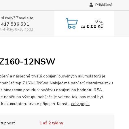
Přihlášení
 si rady? Zavolejte.
0
ks
 417 536 531
za
0,00 Kč
lí-Pátek, 8-16 hod.)
yp Z160-12NSW
bíjení a následné trvalé dobíjení olověných akumulátorů je
 nabíječ typ Z160-12NSW. Nabíječ má nabíjecí charakteristiku
 s omezením proudu v počátku nabíjení na hodnotu 6.5A.
é napětí na výstupu nabíječe je voleno tak, aby mohl být
 k akumulátoru trvale připojen. Konst...
celý popis
tupnost
1 až 2 týdny