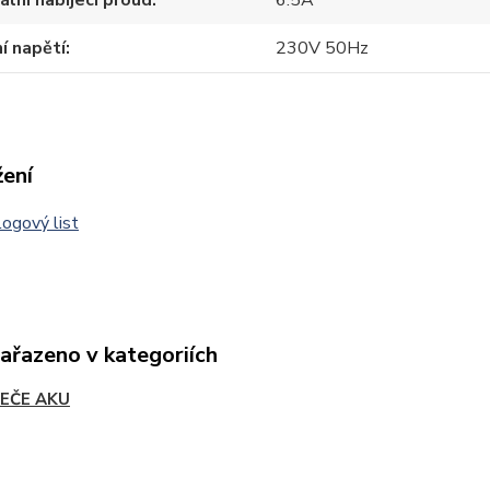
í napětí
230V 50Hz
žení
ogový list
zařazeno v kategoriích
JEČE AKU