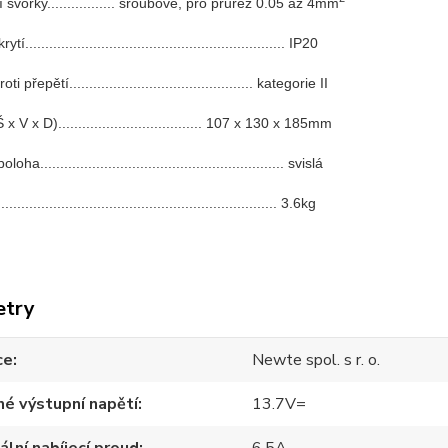
 svorky................. šroubové, pro průřez 0.05 až 4mm
tí................................................................. IP20
i přepětí.............................................. kategorie II
 V x D).................................... 107 x 130 x 185mm
a............................................................. svislá
................................................................. 3.6kg
etry
ce
Newte spol. s r. o.
é výstupní napětí
13.7V=
lní nabíjecí proud
6.5A