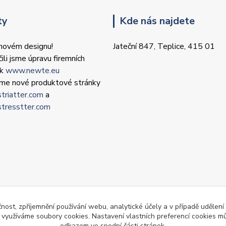
ty
Kde nás najdete
 novém designu!
Jateční 847, Teplice, 415 01
ili jsme úpravu firemních
ek
www.newte.eu
 jsme nové produktové stránky
triatter.com
a
tresstter.com
čnost, zpříjemnění používání webu, analytické účely a v případě udělení
y využíváme soubory cookies. Nastavení vlastních preferencí cookies mů
odkazem ve spodní části stránek.