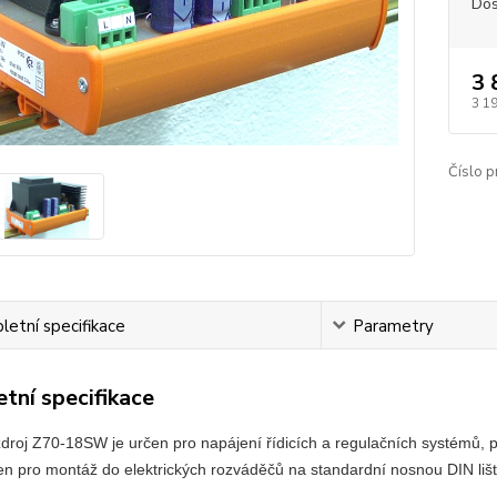
Dos
3 
3 1
Číslo p
etní specifikace
Parametry
tní specifikace
droj Z70-18SW je určen pro napájení řídicích a regulačních systémů, po
n pro montáž do elektrických rozváděčů na standardní nosnou DIN liš