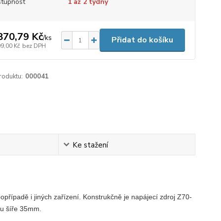
tupnost
1 až 2 týdny
870,79 Kč
/
ks
Přidat do košíku
99,00 Kč
bez DPH
roduktu:
000041
Ke stažení
případě i jiných zařízení. Konstrukčně je napájecí zdroj Z70-
tu šíře 35mm.