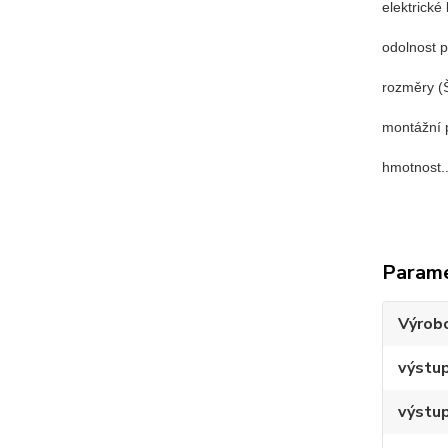
elektrické kry
odolnost prot
rozměry (Š x
montážní poloh
hmotnost......
Param
Výrob
výstup
výstup