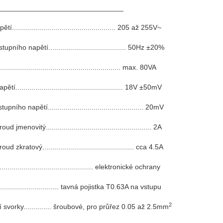
y_______________________________
í.................................................... 205 až 255V~
upního napětí....................................... 50Hz ±20%
........................................................... max. 80VA
tí...................................................... 18V ±50mV
pního napětí................................................ 20mV
d jmenovitý..................................................... 2A
d zkratový.............................................. cca 4.5A
................................................ elektronické ochrany
................................. tavná pojistka T0.63A na vstupu
2
í svorky.............. šroubové, pro průřez 0.05 až 2.5mm