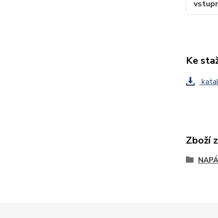
vstupn
Ke sta
katal
Zboží 
NAPÁ