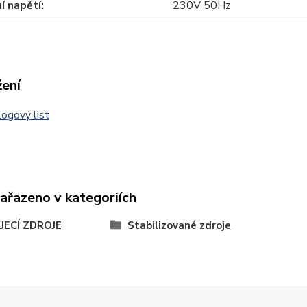
í napětí
230V 50Hz
žení
ogový list
zařazeno v kategoriích
JECÍ ZDROJE
Stabilizované zdroje