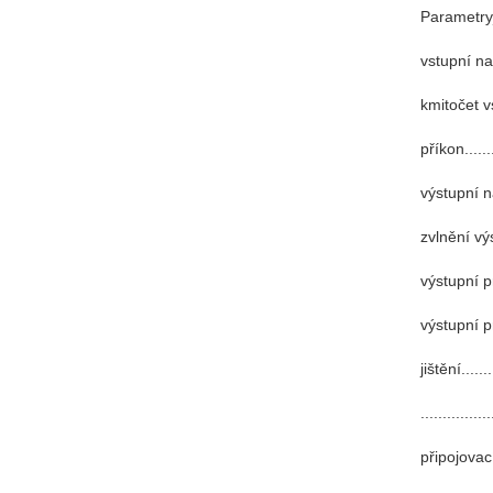
Parametr
vstupní napět
kmitočet vst
příkon........
výstupní napě
zvlnění výstu
výstupní prou
výstupní prou
jištění......
.............
připojovac