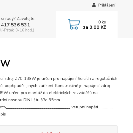
Přihlášení
 si rady? Zavolejte.
0
ks
 417 536 531
za
0,00 Kč
lí-Pátek, 8-16 hod.)
8SW
cí zdroj Z70-18SW je určen pro napájení řídicích a regulačních
, popřípadě i jiných zařízení. Konstrukčně je napájecí zdroj
SW určen pro montáž do elektrických rozváděčů na
rdní nosnou DIN lištu šíře 35mm.
ry_______________________________ vstupní napětí.................
opis