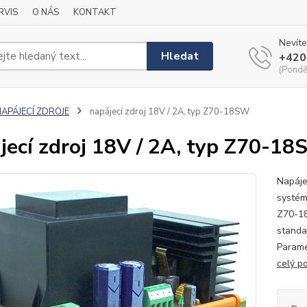
RVIS
O NÁS
KONTAKT
Nevíte
Hledat
+420
(Pondě
NAPÁJECÍ ZDROJE
napájecí zdroj 18V / 2A, typ Z70-18SW
jecí zdroj 18V / 2A, typ Z70-1
Napáje
systémů
Z70-18
standa
Paramet
celý p