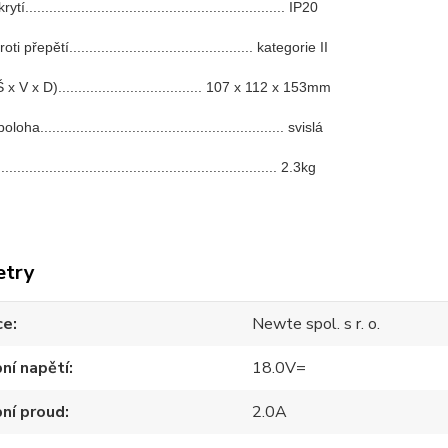
tí................................................................. IP20
i přepětí.............................................. kategorie II
 V x D).................................... 107 x 112 x 153mm
a............................................................. svislá
................................................................. 2.3kg
etry
ce
Newte spol. s r. o.
ní napětí
18.0V=
ní proud
2.0A