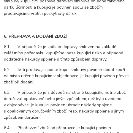
smlouvy kupujícím, pozbývá darovací smlouva ohledně takového
dárku účinnosti a kupující je povinen spolu se zbožím
prodávajícímu vrátit i poskytnutý dárek.
6. PŘEPRAVA A DODÁNÍ ZBOŽÍ
6.1. V případě, že je způsob dopravy smluven na základě
zvláštního požadavku kupujícího, nese kupující riziko a případné
dodatečné náklady spojené s tímto způsobem dopravy.
6.2. Je-li prodávající podle kupní smlouvy povinen dodat zboží
na místo určené kupujícím v objednávce, je kupující povinen převzít
zboží při dodání.
6.3. V případě, že je z důvodů na straně kupujícího nutno zboží
doručovat opakovaně nebo jiným způsobem, než bylo uvedeno
v objednávce, je kupující povinen uhradit náklady spojené
s opakovaným doručováním zboží, resp. náklady spojené s jiným
způsobem doručení.
6.4. Při převzetí zboží od přepravce je kupující povinen