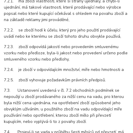
7.2.1. má zboží vlastnosti, které si strany ujednaly, a chybí-li
ujednání, má takové vlastnosti, které prodávající nebo výrobce
popsal nebo které kupující očekával s ohledem na povahu zboží a
na základě reklamy jimi prováděné,
7.2.2. se zboží hodí k účelu, který pro jeho použití prodávající
uvádí nebo ke kterému se zboží tohoto druhu obvykle používá,
7.2.3. zboží odpovídá jakostí nebo provedením smluvenému
vzorku nebo předloze, byla-li jakost nebo provedení určeno podle
smluveného vzorku nebo předlohy,
7.2.4. je zboží v odpovídajícím množství, míře nebo hmotnosti a
7.2.5. zboží vyhovuje požadavkům právních předpisů.
7.3. Ustanovení uvedená v čl. 7.2 obchodních podmínek se
nepoužijí u zboží prodávaného za nižší cenu na vadu, pro kterou
byla nižší cena ujednána, na opotřebení zboží způsobené jeho
obvyklým užíváním, u použitého zboží na vadu odpovídající míře
používání nebo opotřebení, kterou zboží mělo při převzetí
kupujícím, nebo vyplývá-li to z povahy zboží.
7.4. Projeví-li se vada v průběhu šesti měsíců od převzetí, má