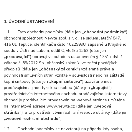
1. ÚVODNÍ USTANOVENÍ
1.1. Tyto obchodní podmínky (dále jen
„obchodní podmínky“
)
obchodní společnosti
Newte spol. s r. o., se sídlem Jateční 847,
415 01 Teplice, identifikační číslo 40229998, zapsané u Krajského
soudu v Ústí nad Labem, oddíl C, vložka 1362
(dále jen
„prodávající“
) upravují v souladu s ustanovením § 1751 odst. 1
zákona č. 89/2012 Sb., občanský zákoník, ve znění pozdějších
předpisů (dále jen
„občanský zákoník“
) vzájemná práva a
povinnosti smluvních stran vzniklé v souvislosti nebo na základě
kupní smlouvy (dále jen
„kupní smlouva“
) uzavírané mezi
prodávajícím a jinou fyzickou osobou (dále jen
„kupující“
)
prostřednictvím internetového obchodu prodávajícího. Internetový
obchod je prodávajícím provozován na webové stránce umístěné
na internetové adrese www.newte.cz (dále jen
„webová
stránka“
), a to prostřednictvím rozhraní webové stránky (dále jen
„webové rozhraní obchodu“
).
1.2. Obchodní podmínky se nevztahují na případy, kdy osoba,