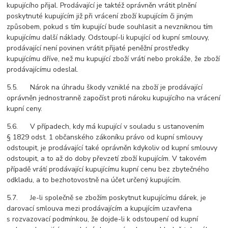
kupujícího přijal. Prodávající je taktéž oprávněn vrátit plnění
poskytnuté kupujícím již při vrácení zboží kupujícím či jiným
způsobem, pokud s tím kupující bude souhlasit a nevzniknou tím
kupujícímu další náklady. Odstoupí-li kupující od kupní smlouvy,
prodávající není povinen vrátit přijaté peněžní prostředky
kupujícímu dříve, než mu kupující zboží vrátí nebo prokáže, že zboží
prodávajícímu odeslal.
5.5. Nárok na úhradu škody vzniklé na zboží je prodávající
oprávněn jednostranně započíst proti nároku kupujícího na vrácení
kupní ceny.
5.6. V případech, kdy má kupující v souladu s ustanovením
§ 1829 odst. 1 občanského zákoníku právo od kupní smlouvy
odstoupit, je prodávající také oprávněn kdykoliv od kupní smlouvy
odstoupit, a to až do doby převzetí zboží kupujícím. V takovém
případě vrátí prodávající kupujícímu kupní cenu bez zbytečného
odkladu, a to bezhotovostně na účet určený kupujícím.
5.7. Je-li společně se zbožím poskytnut kupujícímu dárek, je
darovací smlouva mezi prodávajícím a kupujícím uzavřena
s rozvazovací podmínkou, že dojde-li k odstoupení od kupní