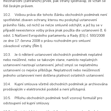
mezinárodní (zahraniční) prvek, pak strany sjednávají, že vztah se
řídí českým právem.
10.2. Volbou práva dle tohoto článku obchodních podmínek není
spotřebitel zbaven ochrany, kterou mu poskytují ustanovení
právního řádu, od nichž se nelze smluvně odchýlit, a jež by se v
případě neexistence volby práva jinak použila dle ustanovení čl. 6
odst. 1 Nařízení Evropského parlamentu a Rady (ES) č. 593/2008
ze dne 17. června 2008 o právu rozhodném pro smluvní
závazkové vztahy (Řím I).
10.3. Je-li některé ustanovení obchodních podmínek neplatné
nebo neúčinné, nebo se takovým stane, namísto neplatných
ustanovení nastoupí ustanovení, jehož smysl se neplatnému
ustanovení co nejvíce přibližuje. Neplatností nebo neúčinností
jednoho ustanovení není dotčena platnost ostatních ustanovení.
10.4. Kupní smlouva včetně obchodních podmínek je archivována
prodávajícím v elektronické podobě a není přístupná.
10.5. Přílohu obchodních podmínek tvoří vzorový formulář pro
odstoupení od kupní smlouvy.