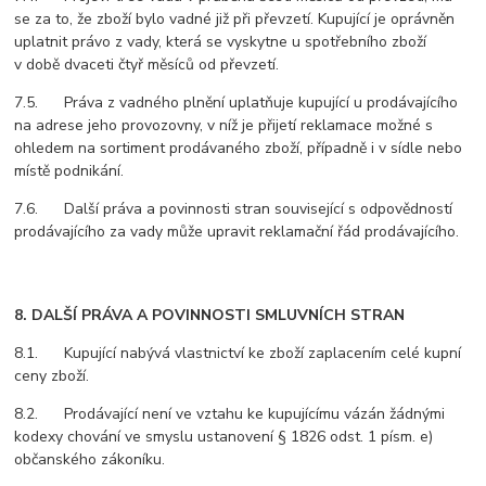
se za to, že zboží bylo vadné již při převzetí. Kupující je oprávněn
uplatnit právo z vady, která se vyskytne u spotřebního zboží
v době dvaceti čtyř měsíců od převzetí.
7.5. Práva z vadného plnění uplatňuje kupující u prodávajícího
na adrese jeho provozovny, v níž je přijetí reklamace možné s
ohledem na sortiment prodávaného zboží, případně i v sídle nebo
místě podnikání.
7.6. Další práva a povinnosti stran související s odpovědností
prodávajícího za vady může upravit reklamační řád prodávajícího.
8. DALŠÍ PRÁVA A POVINNOSTI SMLUVNÍCH STRAN
8.1. Kupující nabývá vlastnictví ke zboží zaplacením celé kupní
ceny zboží.
8.2. Prodávající není ve vztahu ke kupujícímu vázán žádnými
kodexy chování ve smyslu ustanovení § 1826 odst. 1 písm. e)
občanského zákoníku.