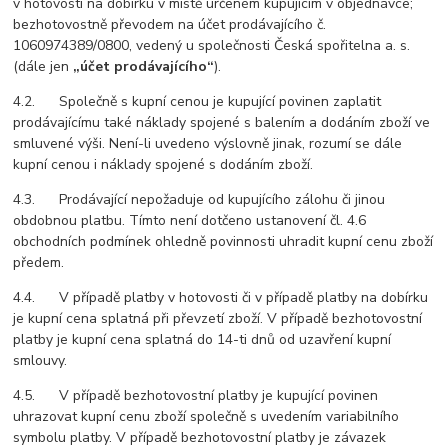
v hotovosti na dobírku v místě určeném kupujícím v objednávce;
bezhotovostně převodem na účet prodávajícího č.
1060974389/0800, vedený u společnosti Česká spořitelna a. s.
(dále jen
„účet prodávajícího“
).
4.2. Společně s kupní cenou je kupující povinen zaplatit
prodávajícímu také náklady spojené s balením a dodáním zboží ve
smluvené výši. Není-li uvedeno výslovně jinak, rozumí se dále
kupní cenou i náklady spojené s dodáním zboží.
4.3. Prodávající nepožaduje od kupujícího zálohu či jinou
obdobnou platbu. Tímto není dotčeno ustanovení čl. 4.6
obchodních podmínek ohledně povinnosti uhradit kupní cenu zboží
předem.
4.4. V případě platby v hotovosti či v případě platby na dobírku
je kupní cena splatná při převzetí zboží. V případě bezhotovostní
platby je kupní cena splatná do 14-ti dnů od uzavření kupní
smlouvy.
4.5. V případě bezhotovostní platby je kupující povinen
uhrazovat kupní cenu zboží společně s uvedením variabilního
symbolu platby. V případě bezhotovostní platby je závazek