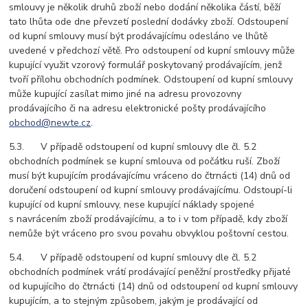
smlouvy je několik druhů zboží nebo dodání několika částí, běží
tato lhůta ode dne převzetí poslední dodávky zboží. Odstoupení
od kupní smlouvy musí být prodávajícímu odesláno ve lhůtě
uvedené v předchozí větě. Pro odstoupení od kupní smlouvy může
kupující využit vzorový formulář poskytovaný prodávajícím, jenž
tvoří přílohu obchodních podmínek. Odstoupení od kupní smlouvy
může kupující zasílat mimo jiné na adresu provozovny
prodávajícího či na adresu elektronické pošty prodávajícího
obchod@newte.cz
.
5.3. V případě odstoupení od kupní smlouvy dle čl. 5.2
obchodních podmínek se kupní smlouva od počátku ruší. Zboží
musí být kupujícím prodávajícímu vráceno do čtrnácti (14) dnů od
doručení odstoupení od kupní smlouvy prodávajícímu. Odstoupí-li
kupující od kupní smlouvy, nese kupující náklady spojené
s navrácením zboží prodávajícímu, a to i v tom případě, kdy zboží
nemůže být vráceno pro svou povahu obvyklou poštovní cestou.
5.4. V případě odstoupení od kupní smlouvy dle čl. 5.2
obchodních podmínek vrátí prodávající peněžní prostředky přijaté
od kupujícího do čtrnácti (14) dnů od odstoupení od kupní smlouvy
kupujícím, a to stejným způsobem, jakým je prodávající od