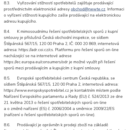
8.3. Vyřizování stížností spotřebitelů zajišťuje prodávající
prostřednictvím elektronické adresy
obchod@newte.cz
. Informaci
o vyřízení stížnosti kupujícího zašle prodávající na elektronickou
adresu kupujícího.
8.4. K mimosoudnímu řešení spotřebitelských sporů z kupní
smlouvy je příslušná Česká obchodní inspekce, se sídlem
Štěpánská 567/15, 120 00 Praha 2, IČ: 000 20 869, internetová
adresa: https://adr.coi.cz/cs. Platformu pro řešení sporů on-line
nacházející se na internetové adrese
https://ec.europa.eu/consumers/odr je možné využít při řešení
sporů mezi prodávajícím a kupujícím z kupní smlouvy.
8.5. Evropské spotřebitelské centrum Česká republika, se
sídlem Štěpánská 567/15, 120 00 Praha 2, internetová adresa:
https://www.evropskyspotrebitel.cz je kontaktním místem podle
Nařízení Evropského parlamentu a Rady (EU) č. 524/2013 ze dne
21. května 2013 o řešení spotřebitelských sporů on-line
a o změně nařízení (ES) č. 2006/2004 a směrnice 2009/22/ES
(nařízení o řešení spotřebitelských sporů on-line).
8.6. Prodávající je oprávněn k prodeji zboží na základě