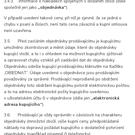
3.4.3. informace o nákladech spojených s dodáním zboží (dále
společně jen jako
„objednávka“
).
V případě uvedení takové ceny, při níž je zjevné, že se jedná o
chybu v psaní a číslech, není tato cena závazná a kupní smlouva
není uzavřena.
3.5. Před zasláním objednávky prodávajícímu je kupujícímu
umožněno zkontrolovat a měnit údaje, které do objednávky
kupující vložil, a to i s ohledem na možnost kupujícího zjišťovat
a opravovat chyby vzniklé při zadávání dat do objednávky.
Objednávku odešle kupující prodávajícímu kliknutím na tlačítko
„OBJEDNAT“. Údaje uvedené v objednávce jsou prodávajícím
považovány za správné. Prodávající neprodleně po obdržení
objednávky toto obdržení kupujícímu potvrdí elektronickou poštou,
a to na adresu elektronické pošty kupujícího uvedenou
v uživatelském účtu či v objednávce (dále jen
„elektronická
adresa kupujícího“
).
3.6. Prodávající je vždy oprávněn v závislosti na charakteru
objednávky (množství zboží, výše kupní ceny, předpokládané
náklady na dopravu) požádat kupujícího o dodatečné potvrzení
objednávky (například písemně či telefonicky).