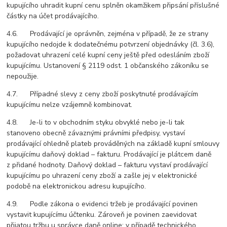
kupujícího uhradit kupní cenu splněn okamžikem připsání příslušné
částky na účet prodávajícího.
4.6. Prodávající je oprávněn, zejména v případě, že ze strany
kupujícího nedojde k dodatečnému potvrzení objednávky (čl. 3.6),
požadovat uhrazení celé kupní ceny ještě před odesláním zboží
kupujícímu. Ustanovení § 2119 odst. 1 občanského zákoníku se
nepoužije.
4.7. Případné slevy z ceny zboží poskytnuté prodávajícím
kupujícímu nelze vzájemně kombinovat.
4.8. Je-li to v obchodním styku obvyklé nebo je-li tak
stanoveno obecně závaznými právními předpisy, vystaví
prodávající ohledně plateb prováděných na základě kupní smlouvy
kupujícímu daňový doklad – fakturu. Prodávající je plátcem daně
z přidané hodnoty. Daňový doklad – fakturu vystaví prodávající
kupujícímu po uhrazení ceny zboží a zašle jej v elektronické
podobě na elektronickou adresu kupujícího.
4.9. Podle zákona o evidenci tržeb je prodávající povinen
vystavit kupujícímu účtenku. Zároveň je povinen zaevidovat
přijatou tržbu u správce daně online; v případě technického