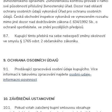
živnostenského oprávnění. Živnostenskou kontrolu provádí v rámci
své působnosti příslušný živnostenský úřad. Dozor nad oblastí
ochrany osobních údajů vykonává Úřad pro ochranu osobních
údajů. Česká obchodní inspekce vykonává ve vymezeném rozsahu
mimo jiné dozor nad dodržováním zákona č. 634/1992 Sb., o
ochraně spotřebitele, ve znění pozdějších předpisů.
8.7. Kupující tímto přebírá na sebe nebezpečí změny okolností
ve smyslu § 1765 odst. 2 občanského zákoníku.
9. OCHRANA OSOBNÍCH ÚDAJŮ
9.1. Prodávající zpracovává osobní údaje kupujícího. Více
informací k takovému zpracování najdete
osobni-udaje-
informacni-povinnost
10. ZÁVĚREČNÁ USTANOVENÍ
10.1. Pokud vztah založený kupní smlouvou obsahuje