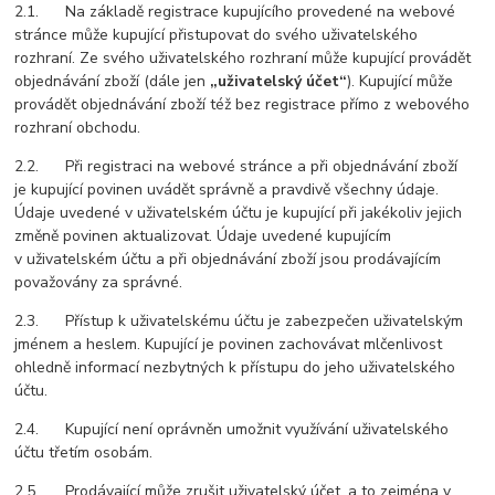
2.1. Na základě registrace kupujícího provedené na webové
stránce může kupující přistupovat do svého uživatelského
rozhraní. Ze svého uživatelského rozhraní může kupující provádět
objednávání zboží (dále jen
„uživatelský účet“
). Kupující může
provádět objednávání zboží též bez registrace přímo z webového
rozhraní obchodu.
2.2. Při registraci na webové stránce a při objednávání zboží
je kupující povinen uvádět správně a pravdivě všechny údaje.
Údaje uvedené v uživatelském účtu je kupující při jakékoliv jejich
změně povinen aktualizovat. Údaje uvedené kupujícím
v uživatelském účtu a při objednávání zboží jsou prodávajícím
považovány za správné.
2.3. Přístup k uživatelskému účtu je zabezpečen uživatelským
jménem a heslem. Kupující je povinen zachovávat mlčenlivost
ohledně informací nezbytných k přístupu do jeho uživatelského
účtu.
2.4. Kupující není oprávněn umožnit využívání uživatelského
účtu třetím osobám.
2.5. Prodávající může zrušit uživatelský účet, a to zejména v