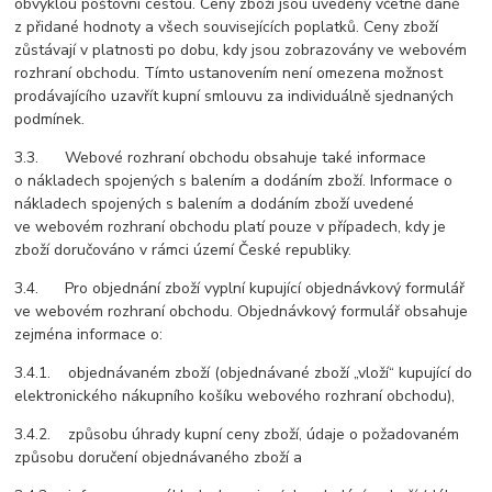
obvyklou poštovní cestou. Ceny zboží jsou uvedeny včetně daně
z přidané hodnoty a všech souvisejících poplatků. Ceny zboží
zůstávají v platnosti po dobu, kdy jsou zobrazovány ve webovém
rozhraní obchodu. Tímto ustanovením není omezena možnost
prodávajícího uzavřít kupní smlouvu za individuálně sjednaných
podmínek.
3.3. Webové rozhraní obchodu obsahuje také informace
o nákladech spojených s balením a dodáním zboží. Informace o
nákladech spojených s balením a dodáním zboží uvedené
ve webovém rozhraní obchodu platí pouze v případech, kdy je
zboží doručováno v rámci území České republiky.
3.4. Pro objednání zboží vyplní kupující objednávkový formulář
ve webovém rozhraní obchodu. Objednávkový formulář obsahuje
zejména informace o:
3.4.1. objednávaném zboží (objednávané zboží „vloží“ kupující do
elektronického nákupního košíku webového rozhraní obchodu),
3.4.2. způsobu úhrady kupní ceny zboží, údaje o požadovaném
způsobu doručení objednávaného zboží a