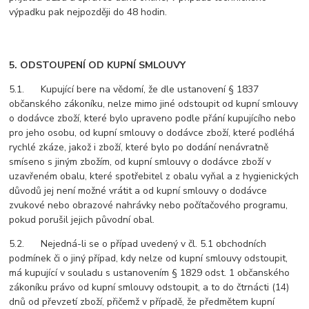
výpadku pak nejpozději do 48 hodin.
5. ODSTOUPENÍ OD KUPNÍ SMLOUVY
5.1. Kupující bere na vědomí, že dle ustanovení § 1837
občanského zákoníku, nelze mimo jiné odstoupit od kupní smlouvy
o dodávce zboží, které bylo upraveno podle přání kupujícího nebo
pro jeho osobu, od kupní smlouvy o dodávce zboží, které podléhá
rychlé zkáze, jakož i zboží, které bylo po dodání nenávratně
smíseno s jiným zbožím, od kupní smlouvy o dodávce zboží v
uzavřeném obalu, které spotřebitel z obalu vyňal a z hygienických
důvodů jej není možné vrátit a od kupní smlouvy o dodávce
zvukové nebo obrazové nahrávky nebo počítačového programu,
pokud porušil jejich původní obal.
5.2. Nejedná-li se o případ uvedený v čl. 5.1 obchodních
podmínek či o jiný případ, kdy nelze od kupní smlouvy odstoupit,
má kupující v souladu s ustanovením § 1829 odst. 1 občanského
zákoníku právo od kupní smlouvy odstoupit, a to do čtrnácti (14)
dnů od převzetí zboží, přičemž v případě, že předmětem kupní