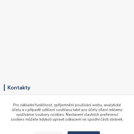
Kontakty
+420 417 536 531
Pro základní funkčnost, zpříjemnění používání webu, analytické
(Pondělí-Pátek, 8-16 hod.)
účely a v případě udělení souhlasu také pro účely cílení reklamy
využíváme soubory cookies. Nastavení vlastních preferencí
obchod@newte.cz
cookies můžete kdykoli upravit odkazem ve spodní části stránek.