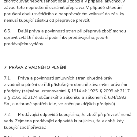
zkontrolovat neporušenost obalů zboží a v případě jakýchkoliv
závad toto neprodleně oznámit přepravci. V případě shledání
porušení obalu svědčícího o neoprávněném vniknutí do zásilky
nemusí kupující zásilku od přepravce převzít.
6.5. Další práva a povinnosti stran při přepravě zboží mohou
upravit zvláštní dodací podmínky prodávajícího, jsou-li
prodávajícím vydány.
7. PRÁVA Z VADNÉHO PLNĚNÍ
7.1. Práva a povinnosti smluvních stran ohledně práv
z vadného plnění se řídí příslušnými obecně závaznými právními
předpisy (zejména ustanoveními § 1914 až 1925, § 2099 až 2117
a § 2161 až 2174 občanského zákoníku a zákonem č. 634/1992
Sb., o ochraně spotřebitele, ve znění pozdějších předpisů).
7.2. Prodávající odpovídá kupujícímu, že zboží při převzetí nemá
vady. Zejména prodávající odpovídá kupujícímu, že v době, kdy
kupující zboží převzal: