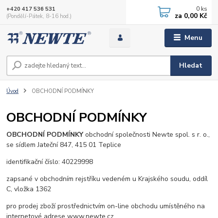
0
ks
+420 417 536 531
za
0,00 Kč
(Pondělí-Pátek, 8-16 hod.)
Menu
Hledat
Úvod
OBCHODNÍ PODMÍNKY
OBCHODNÍ PODMÍNKY
OBCHODNÍ PODMÍNKY
obchodní společnosti Newte spol. s r. o.,
se sídlem Jateční 847, 415 01 Teplice
identifikační číslo: 40229998
zapsané v obchodním rejstříku vedeném u Krajského soudu, oddíl
C, vložka 1362
pro prodej zboží prostřednictvím on-line obchodu umístěného na
internetové adrese www.newte.cz