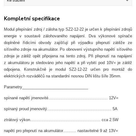
Ke stažení
Kompletní specifikace
Modul přepínání zdroj / záloha typ SZ2-12-22 je určen k přepínání zdrojů
energie v soustavě zálohovaného napájení. Dva výkonové spínače
doplněné řídicími obvody zajišťují při výpadku přepnutí zátěže ze
síťového zdroje na akumulátor. Po obnovení výstupního napětí síťového
zdroje je zátěž opět připojena na tento zdroj. Při přepnutí na napájení
z akumulátoru je sledováno jeho napětí a při vybití pod 10V= je zátěž
odpojena. Konstrukčně je modul SZ2-12-22 určen pro montáž do
elektrických rozváděčů na standardní nosnou DIN lištu šíře 35mm.
Parametry_______________________________
spínané napětí jmenovité................................................. 12V=
spínaný proud jmenovitý..................................................... 5A
ztrátový výkon.......................................................... cca 2.5W
napětí pro přepnutí na akumulátor........... nastavitelné 9 až 13V=