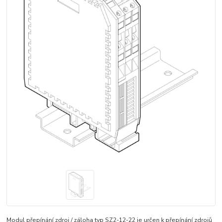
Modul přepínání zdroj / záloha typ SZ2-12-22 je určen k přepínání zdrojů