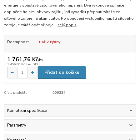
energie v soustavě zálohovaného napájení. Dva výkonové spínače
doplněné řídicími obvody zajišťují při výpadku přepnutí zátěže ze
síťového zdroje na akumulátor. Po obnovení výstupního napětí síťového
zdroje je zátěž opět připoje...
celý popis
Dostupnost
1 až 2 týdny
1 761,76 Kč
/
ks
1 456,00 Kč
bez DPH
Přidat do košíku
Číslo produktu:
000334
Kompletní specifikace
Parametry