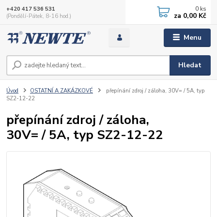
0
ks
+420 417 536 531
za
0,00 Kč
(Pondělí-Pátek, 8-16 hod.)
Menu
Hledat
Úvod
OSTATNÍ A ZAKÁZKOVÉ
přepínání zdroj / záloha, 30V= / 5A, typ
SZ2-12-22
přepínání zdroj / záloha,
30V= / 5A, typ SZ2-12-22