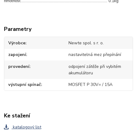
hmotnost....................................................................... 0.1kg
Parametry
Výrobce
Newte spol. s r. o.
zapojení
nastavitelná mez přepínání
provedení
odpojení zátěže při vybitém
akumulátoru
výstupní spínač
MOSFET P 30V= / 15A
Ke stažení
katalogový list