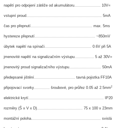
napětí pro odpojení zátěže od akumulátoru....................... 10V=
vstupní proud.................................................................. 5mA
čas pro přepnutí...................................................... max. 5ms
hystereze přepnutí..................................................... ~850mV
úbytek napětí na spínači......................................... 0.6V při 5A
jmenovité napětí na signalizačním výstupu................. 5 až 30V=
jmenovitý proud signalizačního výstupu............................ 50mA
předepsané jištění.................................... tavná pojistka FF10A
2
připojovací svorky.............. šroubové, pro průřez 0.05 až 2.5mm
elektrické krytí.................................................................. IP20
rozměry (Š x V x D)........................................ 75 x 100 x 23mm
montážní poloha............................................................. svislá