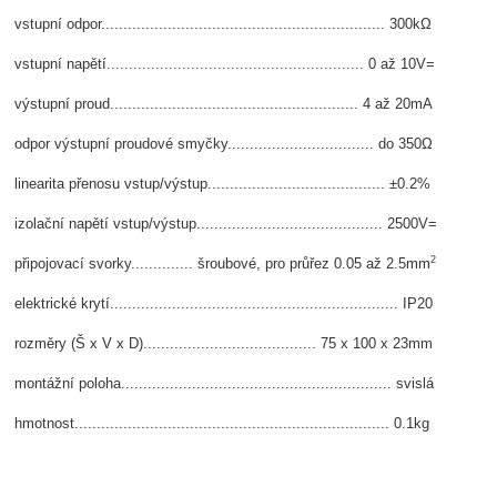
vstupní odpor................................................................ 300kΩ
vstupní napětí.......................................................... 0 až 10V=
výstupní proud........................................................ 4 až 20mA
odpor výstupní proudové smyčky................................. do 350Ω
linearita přenosu vstup/výstup........................................ ±0.2%
izolační napětí vstup/výstup.......................................... 2500V=
2
připojovací svorky.............. šroubové, pro průřez 0.05 až 2.5mm
elektrické krytí................................................................. IP20
rozměry (Š x V
x D)....................................... 75 x 100 x 23mm
montážní poloha............................................................. svislá
hmotnost....................................................................... 0.1kg