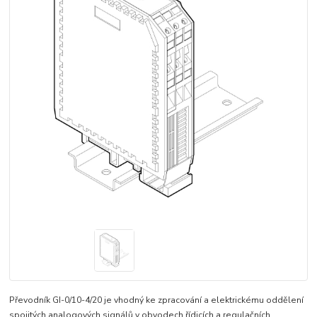
Převodník GI-0/10-4/20 je vhodný ke zpracování a elektrickému oddělení
spojitých analogových signálů v obvodech řídicích a regulačních