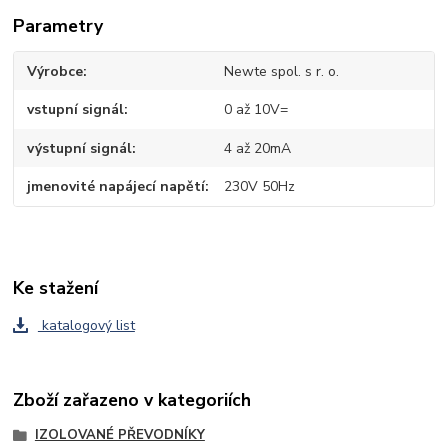
Parametry
Výrobce
Newte spol. s r. o.
vstupní signál
0 až 10V=
výstupní signál
4 až 20mA
jmenovité napájecí napětí
230V 50Hz
Ke stažení
katalogový list
Zboží zařazeno v kategoriích
IZOLOVANÉ PŘEVODNÍKY