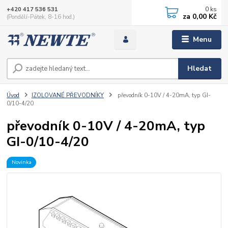
0
ks
+420 417 536 531
za
0,00 Kč
(Pondělí-Pátek, 8-16 hod.)
Menu
Hledat
Úvod
IZOLOVANÉ PŘEVODNÍKY
převodník 0-10V / 4-20mA, typ GI-
0/10-4/20
převodník 0-10V / 4-20mA, typ
GI-0/10-4/20
Novinka