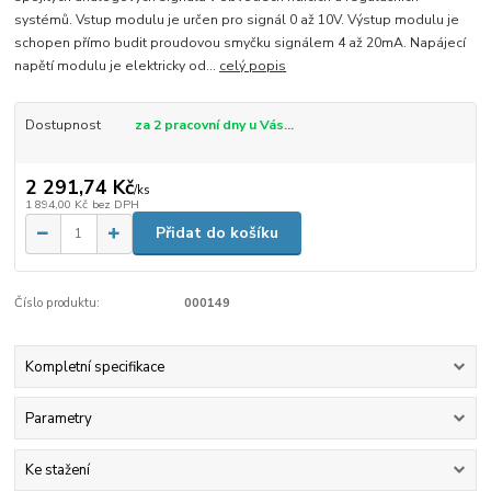
systémů. Vstup modulu je určen pro signál 0 až 10V. Výstup modulu je
schopen přímo budit proudovou smyčku signálem 4 až 20mA. Napájecí
napětí modulu je elektricky od...
celý popis
Dostupnost
za 2 pracovní dny u Vás...
2 291,74 Kč
/
ks
1 894,00 Kč
bez DPH
Přidat do košíku
Číslo produktu:
000149
Kompletní specifikace
Parametry
Ke stažení