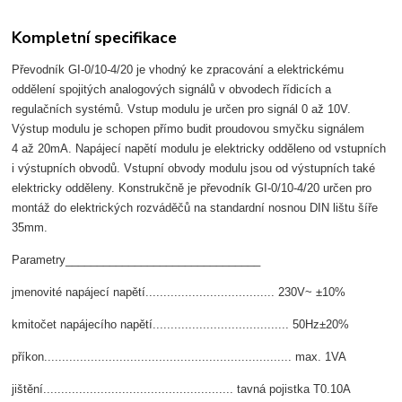
Kompletní specifikace
Převodník GI-0/10-4/20 je vhodný ke zpracování a elektrickému
oddělení spojitých analogových signálů v obvodech řídicích a
regulačních systémů. Vstup modulu je určen pro signál 0 až 10V.
Výstup modulu je schopen přímo budit proudovou smyčku signálem
4 až 20mA. Napájecí napětí modulu je elektricky odděleno od vstupních
i výstupních obvodů. Vstupní obvody modulu jsou od výstupních také
elektricky odděleny. Konstrukčně je převodník GI-0/10-4/20 určen pro
montáž do elektrických rozváděčů na standardní nosnou DIN lištu šíře
35mm.
Parametry_______________________________
jmenovité napájecí napětí.................................... 230V~ ±10%
kmitočet napájecího napětí...................................... 50Hz±20%
příkon..................................................................... max. 1VA
jištění..................................................... tavná pojistka T0.10A