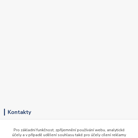
Kontakty
+420 417 536 531
Pro základní funkčnost, zpříjemnění používání webu, analytické
(Pondělí-Pátek, 8-16 hod.)
účely a v případě udělení souhlasu také pro účely cílení reklamy