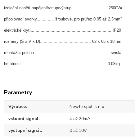
izolační napětí napájení/vstup/výstup............................. 2500V=
2
připojovací svorky.............. šroubové, pro průřez 0.05 až 2.5mm
elektrické krytí................................................................. IP20
rozměry (Š x V x D)......................................... 62 x 65 x 18mm
montážní poloha............................................................. svislá
hmotnost..................................................................... 0.08kg
Parametry
Výrobce
Newte spol. s r. o.
vstupní signál
4 až 20mA
výstupní signál
0 až 10V=