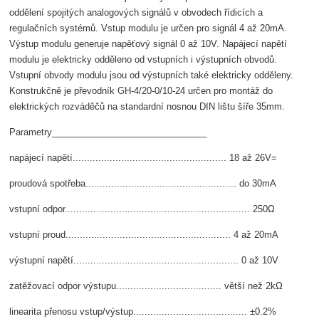
oddělení spojitých analogových signálů v obvodech řídicích a
regulačních systémů. Vstup modulu je určen pro signál 4 až 20mA.
Výstup modulu generuje napěťový signál 0 až 10V. Napájecí napětí
modulu je elektricky odděleno od vstupních i výstupních obvodů.
Vstupní obvody modulu jsou od výstupních také elektricky odděleny.
Konstrukčně je převodník GH-4/20-0/10-24 určen pro montáž do
elektrických rozváděčů na standardní nosnou DIN lištu šíře 35mm.
Parametry_______________________________
napájecí napětí...................................................... 18 až 26V=
proudová spotřeba..................................................... do 30mA
vstupní odpor................................................................. 250Ω
vstupní proud.......................................................... 4 až 20mA
výstupní napětí.......................................................... 0 až 10V
zatěžovací odpor výstupu..................................... větší než 2kΩ
linearita přenosu vstup/výstup........................................ ±0.2%