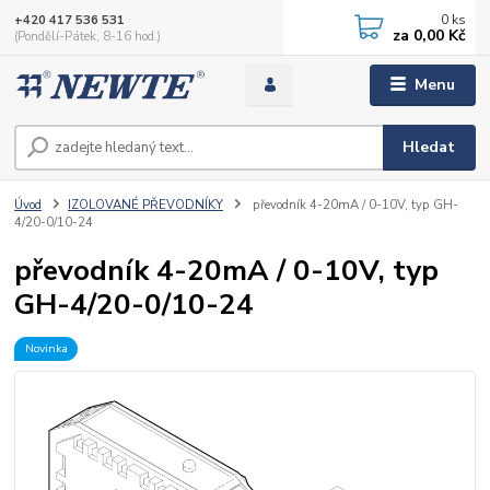
0
ks
+420 417 536 531
za
0,00 Kč
(Pondělí-Pátek, 8-16 hod.)
Menu
Hledat
Úvod
IZOLOVANÉ PŘEVODNÍKY
převodník 4-20mA / 0-10V, typ GH-
4/20-0/10-24
převodník 4-20mA / 0-10V, typ
GH-4/20-0/10-24
Novinka