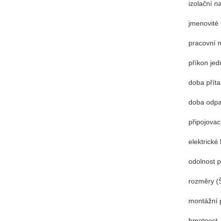
izolační nap
jmenovité nap
pracovní nap
příkon jedné
doba přítahu r
doba odpadu r
připojovac
elektrické kry
odolnost prot
rozměry (Š x
montážní poloh
hmotnost......