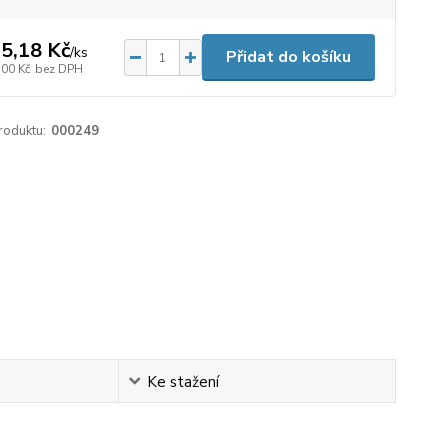
5,18 Kč
/
ks
Přidat do košíku
,00 Kč
bez DPH
roduktu:
000249
Ke stažení