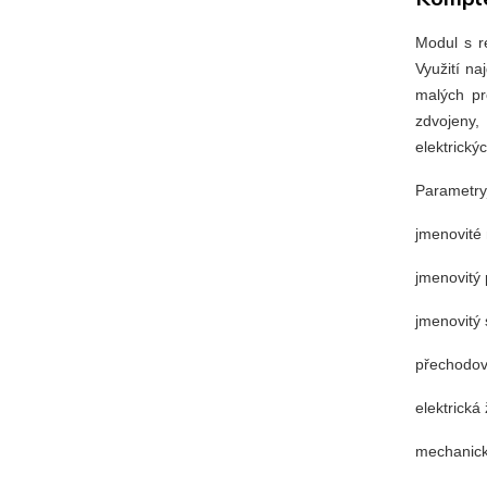
Modul s r
Využití na
malých pr
zdvojeny,
elektrický
Parametr
jmenovité n
jmenovitý pr
jmenovitý sp
přechodový od
elektrická ži
mechanická ž