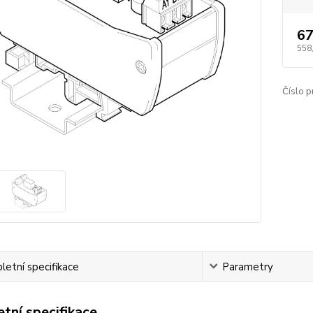
67
558
Číslo p
etní specifikace
Parametry
tní specifikace