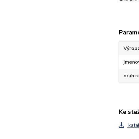
Param
Výrob
jmenov
druh r
Ke sta
katal