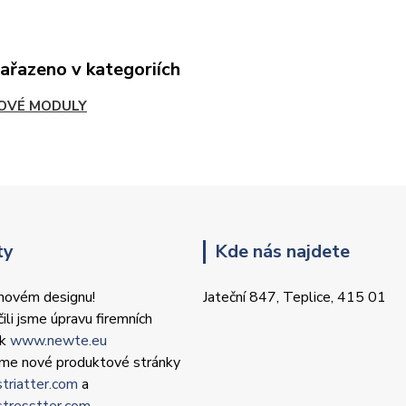
zařazeno v kategoriích
OVÉ MODULY
ty
Kde nás najdete
 novém designu!
Jateční 847, Teplice, 415 01
ili jsme úpravu firemních
ek
www.newte.eu
 jsme nové produktové stránky
triatter.com
a
tresstter.com