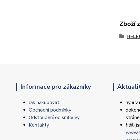
Zboží 
RELÉ
Informace pro zákazníky
Aktuali
Jak nakupovat
nyní v
Obchodní podmínky
dokonč
strán
Odstoupení od smlouvy
Kontakty
řídili
www.s
www.s