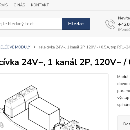
RVIS
O NÁS
KONTAKT
Nevíte
Hledat
+420
(Pondě
RELÉOVÉ MODULY
relé cívka 24V~, 1 kanál 2P, 120V~ / 0.5A, typ RF1-2
 cívka 24V~, 1 kanál 2P, 120V~ /
Modul 
obvode
paramet
výstup
spínán
Dos