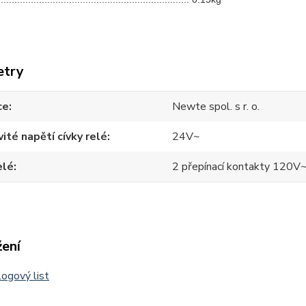
etry
ce
Newte spol. s r. o.
ité napětí cívky relé
24V~
elé
2 přepínací kontakty 120V~
žení
ogový list