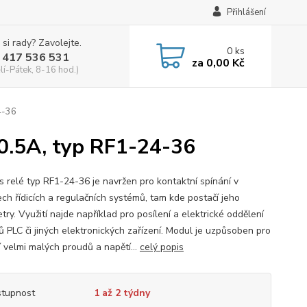
Přihlášení
 si rady? Zavolejte.
0
ks
 417 536 531
za
0,00 Kč
lí-Pátek, 8-16 hod.)
4-36
 0.5A, typ RF1-24-36
s relé typ RF1-24-36 je navržen pro kontaktní spínání v
ch řídicích a regulačních systémů, tam kde postačí jeho
ry. Využití najde například pro posílení a elektrické oddělení
ů PLC či jiných elektronických zařízení. Modul je uzpůsoben pro
í velmi malých proudů a napětí...
celý popis
tupnost
1 až 2 týdny