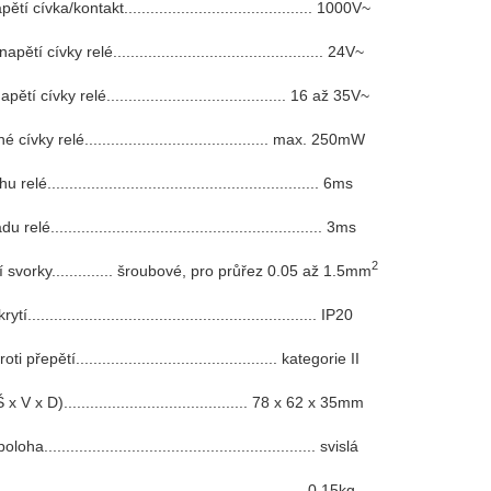
ětí cívka/kontakt........................................... 1000V~
ětí cívky relé................................................ 24V~
ětí cívky relé......................................... 16 až 35V~
 cívky relé.......................................... max. 250mW
elé.............................................................. 6ms
elé.............................................................. 3ms
2
í svorky.............. šroubové, pro průřez 0.05 až 1.5mm
tí.................................................................. IP20
i přepětí.............................................. kategorie II
 V x D).......................................... 78 x 62 x 35mm
a.............................................................. svislá
................................................................. 0.15kg