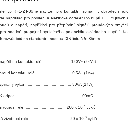
elé typ RF1-24-36 je navržen pro kontaktní spínání v obvodech řídi
jde například pro posílení a elektrické oddělení výstupů PLC či jiných
oudů a napětí, například pro přepínání signálů proudových smyček
 pro snadné propojení společného potenciálu ovládacího napětí. 
ch rozváděčů na standardní nosnou DIN lištu šíře 35mm.
y_______________________________
apětí na kontaktu relé......................... 120V~ (24V=)
oud kontaktu relé................................ 0.5A~ (1A=)
ínaný výkon........................................ 80VA (24W)
por......................................................... 100mΩ
3
votnost relé..................................... 200 x 10
cyklů
6
ivotnost relé.................................... 20 x 10
cyklů