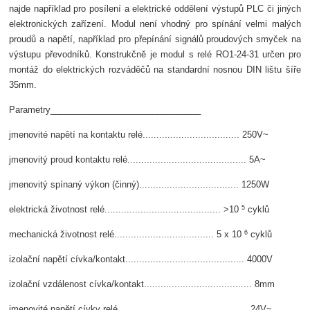
najde například pro posílení a elektrické oddělení výstupů PLC či jiných
elektronických zařízení. Modul není vhodný pro spínání velmi malých
proudů a napětí, například pro přepínání signálů proudových smyček na
výstupu převodníků. Konstrukčně je modul s relé RO1-24-31 určen pro
montáž do elektrických rozváděčů na standardní nosnou DIN lištu šíře
35mm.
Parametry_______________________________
jmenovité napětí na kontaktu relé................................... 250V~
jmenovitý proud kontaktu relé........................................... 5A~
jmenovitý spínaný výkon (činný).................................... 1250W
5
elektrická životnost relé.......................................... >10
cyklů
6
mechanická životnost relé.................................... 5 x 10
cyklů
izolační napětí cívka/kontakt........................................... 4000V
izolační vzdálenost cívka/kontakt....................................... 8mm
jmenovité napětí cívky relé............................................... 24V~