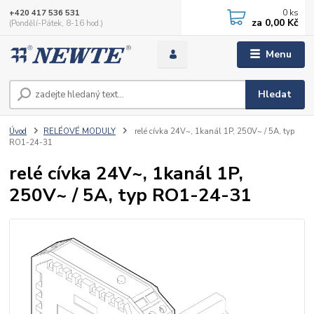
0
ks
+420 417 536 531
za
0,00 Kč
(Pondělí-Pátek, 8-16 hod.)
Menu
Hledat
Úvod
RELÉOVÉ MODULY
relé cívka 24V~, 1kanál 1P, 250V~ / 5A, typ
RO1-24-31
relé cívka 24V~, 1kanál 1P,
250V~ / 5A, typ RO1-24-31