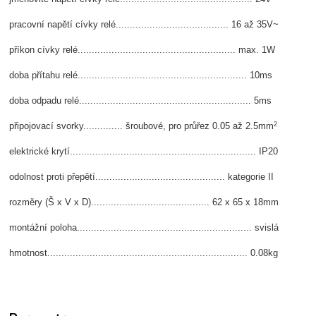
pracovní napětí cívky relé........................................ 16 až 35V~
příkon cívky relé........................................................ max. 1W
doba přítahu relé............................................................ 10ms
doba odpadu relé............................................................. 5ms
2
připojovací svorky.............. šroubové, pro průřez 0.05 až 2.5mm
elektrické krytí.................................................................. IP20
odolnost proti přepětí.............................................. kategorie II
rozměry (Š x V x D).......................................... 62 x 65 x 18mm
montážní poloha.............................................................. svislá
hmotnost....................................................................... 0.08kg