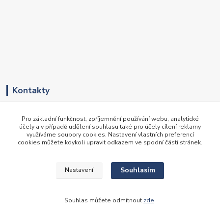
Kontakty
+420 417 536 531
Pro základní funkčnost, zpříjemnění používání webu, analytické
(Pondělí-Pátek, 8-16 hod.)
účely a v případě udělení souhlasu také pro účely cílení reklamy
využíváme soubory cookies. Nastavení vlastních preferencí
obchod@newte.cz
cookies můžete kdykoli upravit odkazem ve spodní části stránek.
Souhlasím
Nastavení
© 2014-2026 Newte spol. s r. o. - všechna práva vyhrazena
Souhlas můžete odmítnout
zde
.
Vytvořeno na
Eshop-rychle.cz