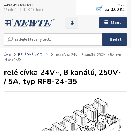
0
ks
+420 417 536 531
za
0,00 Kč
(Pondělí-Pátek, 8-16 hod.)
Menu
Hledat
Úvod
RELÉOVÉ MODULY
relé cívka 24V~, 8 kanálů, 250V~ / 5A, typ
RF8-24-35
relé cívka 24V~, 8 kanálů, 250V~
/ 5A, typ RF8-24-35