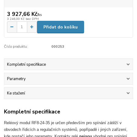
3 927,66 Kč
/
ks
3 246,00 Kč
bez DPH
Přidat do košíku
Číslo produktu:
000253
Kompletní specifikace
Parametry
Ke stažení
Kompletní specifikace
Reléový modul RF8-24-35 je určen především pro spínání zátěží v
obvodech řídicích a regulačních systémů, popřípadě i jiných zařízení,
kde postačí jeho parametry. Kontakty relé
nejsou
vhodné pro spínání