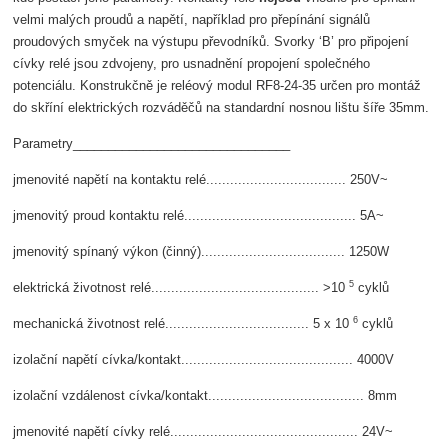
velmi malých proudů a napětí, například pro přepínání signálů
proudových smyček na výstupu převodníků. Svorky ‘B’ pro připojení
cívky relé jsou zdvojeny, pro usnadnění propojení společného
potenciálu. Konstrukčně je reléový modul RF8-24-35 určen pro montáž
do skříní elektrických rozváděčů na standardní nosnou lištu šíře 35mm.
Parametry_______________________________
jmenovité napětí na kontaktu relé................................... 250V~
jmenovitý proud kontaktu relé........................................... 5A~
jmenovitý spínaný výkon (činný).................................... 1250W
5
elektrická životnost relé.......................................... >10
cyklů
6
mechanická životnost relé.................................... 5 x 10
cyklů
izolační napětí cívka/kontakt........................................... 4000V
izolační vzdálenost cívka/kontakt....................................... 8mm
jmenovité napětí cívky relé............................................... 24V~