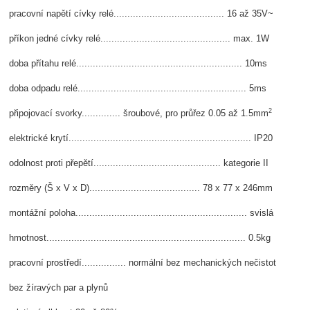
pracovní napětí cívky relé........................................ 16 až 35V~
příkon jedné cívky relé............................................... max. 1W
doba přítahu relé............................................................ 10ms
doba odpadu relé............................................................. 5ms
2
připojovací svorky.............. šroubové, pro průřez 0.05 až 1.5mm
elektrické krytí.................................................................. IP20
odolnost proti přepětí.............................................. kategorie II
rozměry (Š x V x D)........................................ 78 x 77 x 246mm
montážní poloha.............................................................. svislá
hmotnost........................................................................ 0.5kg
pracovní prostředí................ normální bez mechanických nečistot
bez žíravých par a plynů