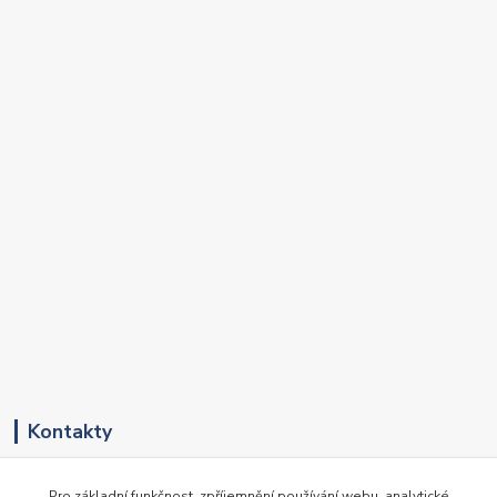
Kontakty
+420 417 536 531
Pro základní funkčnost, zpříjemnění používání webu, analytické