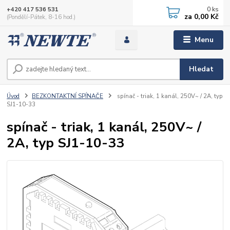
0
ks
+420 417 536 531
za
0,00 Kč
(Pondělí-Pátek, 8-16 hod.)
Menu
Hledat
Úvod
BEZKONTAKTNÍ SPÍNAČE
spínač - triak, 1 kanál, 250V~ / 2A, typ
SJ1-10-33
spínač - triak, 1 kanál, 250V~ /
2A, typ SJ1-10-33