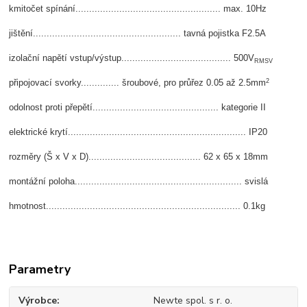
kmitočet spínání..................................................... max. 10Hz
jištění...................................................... tavná pojistka F2.5A
izolační napětí vstup/výstup........................................ 500V
RMSV
2
připojovací svorky.............. šroubové, pro průřez 0.05 až 2.5mm
odolnost proti přepětí.............................................. kategorie II
elektrické krytí................................................................. IP20
rozměry (Š x V x D)......................................... 62 x 65 x 18mm
montážní poloha............................................................. svislá
hmotnost....................................................................... 0.1kg
Parametry
Výrobce
Newte spol. s r. o.