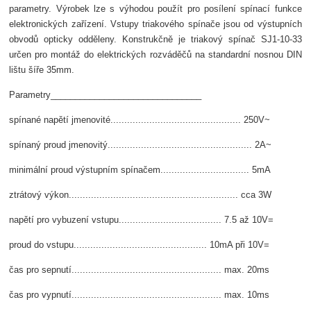
parametry. Výrobek lze s výhodou použít pro posílení spínací funkce
elektronických zařízení. Vstupy triakového spínače jsou od výstupních
obvodů opticky odděleny. Konstrukčně je triakový spínač SJ1-10-33
určen pro montáž do elektrických rozváděčů na standardní nosnou DIN
lištu šíře 35mm.
Parametry_______________________________
spínané napětí jmenovité............................................... 250V~
spínaný proud jmenovitý.................................................... 2A~
minimální proud výstupním spínačem................................ 5mA
ztrátový výkon............................................................. cca 3W
napětí pro vybuzení vstupu..................................... 7.5 až 10V=
proud do vstupu................................................ 10mA při 10V=
čas pro sepnutí...................................................... max. 20ms
čas pro vypnutí...................................................... max. 10ms