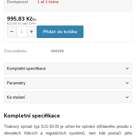
Dostupnost
1 až 2 týdny
995,83 Kč
/
ks
823,00 Kč
bez DPH
Přidat do košíku
Číslo produktu:
000208
Kompletní specifikace
Parametry
Ke stažení
Kompletní specifikace
Triakový spínač typ SJ1-10-33 je určen ke spínání střídavého proudu v
obvodech řídicích a regulačních systémů, tam kde postačí jeho