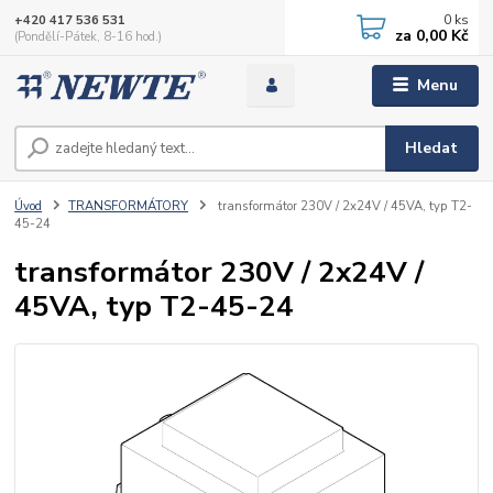
0
ks
+420 417 536 531
za
0,00 Kč
(Pondělí-Pátek, 8-16 hod.)
Menu
Hledat
Úvod
TRANSFORMÁTORY
transformátor 230V / 2x24V / 45VA, typ T2-
45-24
transformátor 230V / 2x24V /
45VA, typ T2-45-24