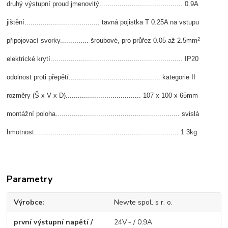
druhý výstupní proud jmenovitý......................................... 0.9A
jištění..................................... tavná pojistka T 0.25A na vstupu
2
připojovací svorky.............. šroubové, pro průřez 0.05 až 2.5mm
elektrické krytí................................................................. IP20
odolnost proti přepětí............................................. kategorie II
rozměry (Š x V x D)..................................... 107 x 100 x 65mm
montážní poloha............................................................. svislá
hmotnost....................................................................... 1.3kg
Parametry
Výrobce
Newte spol. s r. o.
první výstupní napětí /
24V~ / 0.9A