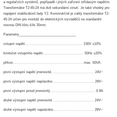
a regulačních systémů, popřípadě i jiných zařízení střídavým napětím.
Transformátor T2-45-24 má dvě sekundární vinutí. Je také vhodný pro
napájení stabilizátorů řady Y2. Konstrukčně je zalitý transformátor T2-
45-24 určen pro montáž do elektrických rozváděčů na standardní
nosnou DIN lištu šíře 35mm.
Parametry_______________________________
vstupní napětí....................................................... 230V ±10%
kmitočet vstupního napětí....................................... 50Hz ±20%
příkon................................................................... max. 50VA
první výstupní napětí jmenovité......................................... 24V~
první výstupní napětí naprázdno........................................ 28V~
první výstupní proud jmenovitý........................................... 0.9A
druhé výstupní napětí jmenovité........................................ 24V~
druhé výstupní napětí naprázdno....................................... 28V~