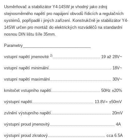
Usměrňovač a stabilizátor Y4-14SW je vhodný jako zdroj
stejnosměrného napětí pro napájení obvodů řídicích a regulačních
systémů, popřípadě i jiných zařízení. Konstrukčně je stabilizátor Y4-
14SW určen pro montáž do elektrických rozváděčů na standardní
nosnou DIN lištu šíře 35mm.
Parametry_______________________________
2)
vstupní napětí jmenovité
...................................... 19 až 28V~
vstupní napětí minimální.................................................. 18V~
vstupní napětí maximální................................................. 30V~
kmitočet vstupního napětí....................................... 50Hz ±20%
výstupní napětí................................................. 13.8V= ±50mV
zvlnění výstupního napětí................................................ 20mV
výstupní proud jmenovitý.................................................... 4A
výstupní proud zkratový.............................................. cca 6.5A