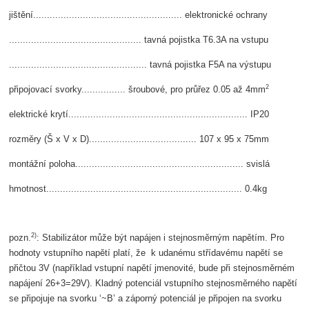
jištění...................................................... elektronické ochrany
................................................ tavná pojistka T6.3A na vstupu
.................................................. tavná pojistka F5A na výstupu
2
připojovací svorky................ šroubové, pro průřez 0.05 až 4mm
elektrické krytí................................................................. IP20
rozměry (Š x V x D)....................................... 107 x 95 x 75mm
montážní poloha............................................................. svislá
hmotnost....................................................................... 0.4kg
2)
pozn.
: Stabilizátor může být napájen i stejnosměrným napětím. Pro
hodnoty vstupního napětí platí, že k udanému střídavému napětí se
přičtou 3V (například vstupní napětí jmenovité, bude při stejnosměrném
napájení 26+3=29V). Kladný potenciál vstupního stejnosměrného napětí
se připojuje na svorku ‘~B’ a záporný potenciál je připojen na svorku