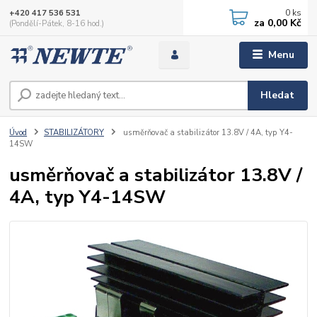
0
ks
+420 417 536 531
za
0,00 Kč
(Pondělí-Pátek, 8-16 hod.)
Menu
Hledat
Úvod
STABILIZÁTORY
usměrňovač a stabilizátor 13.8V / 4A, typ Y4-
14SW
usměrňovač a stabilizátor 13.8V /
4A, typ Y4-14SW