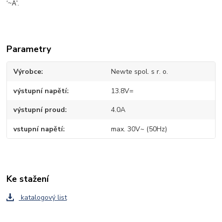
‘~A'.
Parametry
Výrobce
Newte spol. s r. o.
výstupní napětí
13.8V=
výstupní proud
4.0A
vstupní napětí
max. 30V~ (50Hz)
Ke stažení
katalogový list