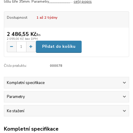
lištu šíře 35mm. Parametry____________...
celý popis
Dostupnost
1 až 2 týdny
2 486,55 Kč
/
ks
2 055,00 Kč
bez DPH
Přidat do košíku
Číslo produktu:
000078
Kompletní specifikace
Parametry
Ke stažení
Kompletní specifikace