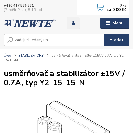
0
ks
+420 417 536 531
za
0,00 Kč
(Pondělí-Pátek, 8-16 hod.)
Menu
Hledat
Úvod
STABILIZÁTORY
usměrňovač a stabilizátor ±15V / 0.7A, typ Y2-
15-15-N
usměrňovač a stabilizátor ±15V /
0.7A, typ Y2-15-15-N