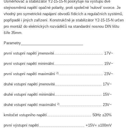
Usměrňovač a stabilizátor Y2-15-15-N poskytuje na výstupu dvě
stejnosměrná napětí opačné polarity, proti společné 'nulové' svorce. Je
vhodný pro symetrické napájení obvodů řídicích a regulačních systémů,
popřípadě i jiných zařízení. Konstrukčně je stabilizátor Y2-15-15-N určen
pro montáž do elektrických rozváděčů na standardní nosnou DIN lištu
šíře 35mm.
Parametry_______________________________
první vstupní napětí jmenovité........................................... 17V~
první vstupní napětí minimální........................................... 15V~
2)
první vstupní napětí maximální
....................................... 23V~
druhé vstupní napětí jmenovité......................................... 17V~
druhé vstupní napětí minimální......................................... 15V~
2)
druhé vstupní napětí maximální
..................................... 23V~
kmitočet vstupního napětí....................................... 50Hz ±20%
první výstupní napětí........................................ +15V= ±100mV