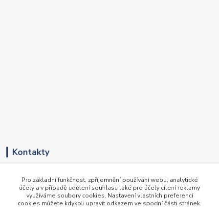
Kontakty
+420 417 536 531
Pro základní funkčnost, zpříjemnění používání webu, analytické
(Pondělí-Pátek, 8-16 hod.)
účely a v případě udělení souhlasu také pro účely cílení reklamy
využíváme soubory cookies. Nastavení vlastních preferencí
obchod@newte.cz
cookies můžete kdykoli upravit odkazem ve spodní části stránek.