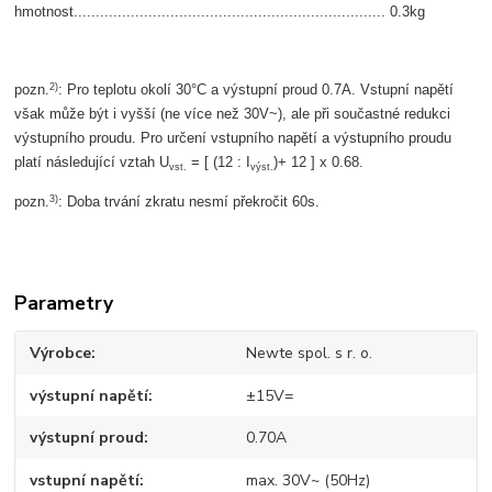
hmotnost....................................................................... 0.3kg
2)
pozn.
: Pro teplotu okolí 30°C a výstupní proud 0.7A. Vstupní napětí
však může být i vyšší (ne více než 30V~), ale při součastné redukci
výstupního proudu. Pro určení vstupního napětí a výstupního proudu
platí následující vztah U
= [ (12 : I
)+ 12 ] x 0.68.
vst.
výst.
3)
pozn.
: Doba trvání zkratu nesmí překročit 60s.
Parametry
Výrobce
Newte spol. s r. o.
výstupní napětí
±15V=
výstupní proud
0.70A
vstupní napětí
max. 30V~ (50Hz)