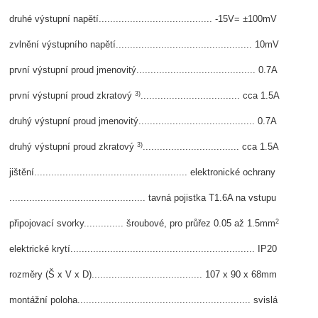
druhé výstupní napětí........................................ -15V= ±100mV
zvlnění výstupního napětí................................................ 10mV
první výstupní proud jmenovitý.......................................... 0.7A
3)
první výstupní proud zkratový
................................... cca 1.5A
druhý výstupní proud jmenovitý......................................... 0.7A
3)
druhý výstupní proud zkratový
.................................. cca 1.5A
jištění...................................................... elektronické ochrany
................................................ tavná pojistka T1.6A na vstupu
2
připojovací svorky.............. šroubové, pro průřez 0.05 až 1.5mm
elektrické krytí................................................................. IP20
rozměry (Š x V x D)....................................... 107 x 90 x 68mm
montážní poloha............................................................. svislá