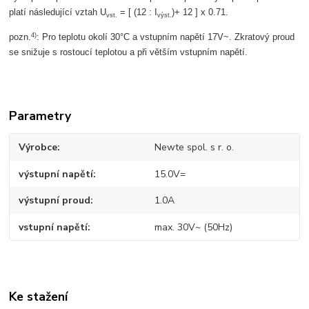
platí následující vztah U
= [ (12 : I
)+ 12 ] x 0.71.
vst.
výst.
4)
pozn.
: Pro teplotu okolí 30°C a vstupním napětí 17V~. Zkratový proud
se snižuje s rostoucí teplotou a při větším vstupním napětí.
Parametry
Výrobce
Newte spol. s r. o.
výstupní napětí
15.0V=
výstupní proud
1.0A
vstupní napětí
max. 30V~ (50Hz)
Ke stažení