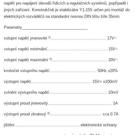
napětí pro napájení obvodů řídicích a regulačních systémů, popřípadě i
jiných zařízení. Konstrukčně je stabilizátor Y1-15S určen pro montáž do
elektrických rozváděčů na standardní nosnou DIN lištu šíře 35mm.
Parametry_______________________________
2)
vstupní napětí jmenovité
.............................................. 17V~
vstupní napětí minimální.................................................. 15V~
3)
vstupní napětí maximální
.............................................. 20V~
kmitočet vstupního napětí....................................... 50Hz ±20%
výstupní napětí.................................................. 15V= ±100mV
zvlnění výstupního napětí................................................ 10mV
výstupní proud jmenovitý..................................................... 1A
4)
výstupní proud zkratový
........................................... cca 0.7A
jištění...................................................... elektronické ochrany