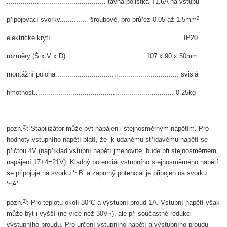
................................................. tavná pojistka T1.6A na vstupu
2
připojovací svorky.............. šroubové, pro průřez 0.05 až 1.5mm
elektrické krytí................................................................. IP20
rozměry (Š x V x D)....................................... 107 x 90 x 50mm
montážní poloha............................................................. svislá
hmotnost..................................................................... 0.25kg
2)
pozn.
: Stabilizátor může být napájen i stejnosměrným napětím. Pro
hodnoty vstupního napětí platí, že k udanému střídavému napětí se
přičtou 4V (například vstupní napětí jmenovité, bude při stejnosměrném
napájení 17+4=21V). Kladný potenciál vstupního stejnosměrného napětí
se připojuje na svorku ‘~B’ a záporný potenciál je připojen na svorku
‘~A'.
3)
pozn.
: Pro teplotu okolí 30°C a výstupní proud 1A. Vstupní napětí však
může být i vyšší (ne více než 30V~), ale při součastné redukci
výstupního proudu. Pro určení vstupního napětí a výstupního proudu