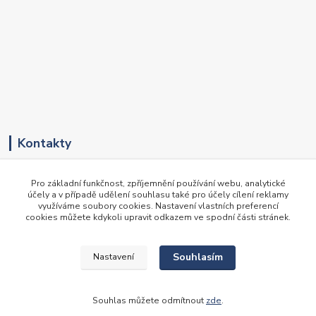
Kontakty
+420 417 536 531
Pro základní funkčnost, zpříjemnění používání webu, analytické
(Pondělí-Pátek, 8-16 hod.)
účely a v případě udělení souhlasu také pro účely cílení reklamy
využíváme soubory cookies. Nastavení vlastních preferencí
obchod@newte.cz
cookies můžete kdykoli upravit odkazem ve spodní části stránek.
Souhlasím
Nastavení
© 2014-2026 Newte spol. s r. o. - všechna práva vyhrazena
Souhlas můžete odmítnout
zde
.
Vytvořeno na
Eshop-rychle.cz