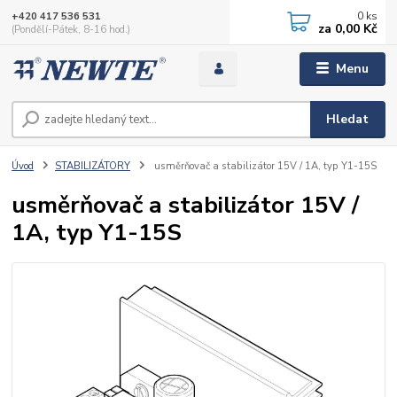
0
ks
+420 417 536 531
za
0,00 Kč
(Pondělí-Pátek, 8-16 hod.)
Menu
Hledat
Úvod
STABILIZÁTORY
usměrňovač a stabilizátor 15V / 1A, typ Y1-15S
usměrňovač a stabilizátor 15V /
1A, typ Y1-15S