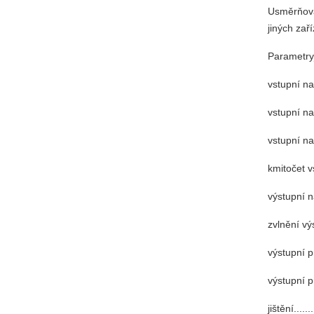
Usměrňovač
jiných zař
Parametr
vstupní n
vstupní napět
vstupní n
kmitočet vst
výstupní napě
zvlnění výstu
výstupní prou
výstupní 
jištění......