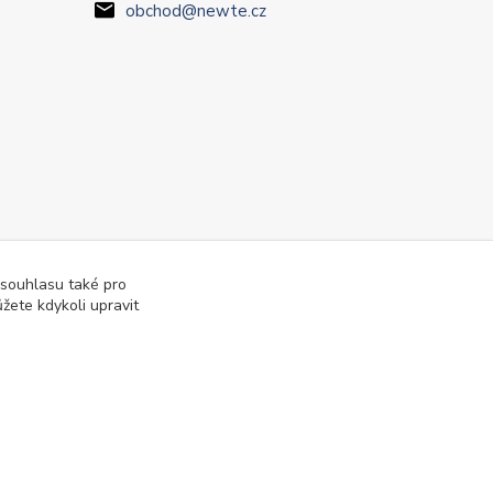
obchod@newte.cz
 souhlasu také pro
žete kdykoli upravit
Vytvořeno na
Eshop-rychle.cz