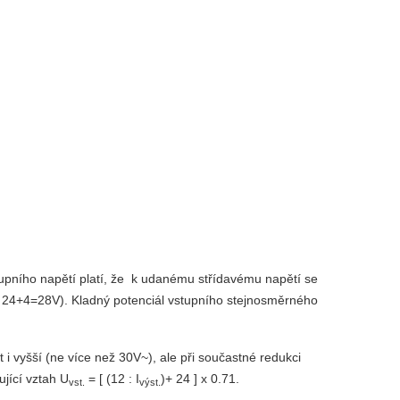
tupního napětí platí, že k udanému střídavému napětí se
ní 24+4=28V). Kladný potenciál vstupního stejnosměrného
 i vyšší (ne více než 30V~), ale při součastné redukci
jící vztah U
= [ (12 : I
)+ 24 ] x 0.71.
vst.
výst.