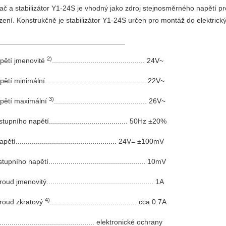
 a stabilizátor Y1-24S je vhodný jako zdroj stejnosměrného napětí pr
ízení. Konstrukčně je stabilizátor Y1-24S určen pro montáž do elektri
y_______________________________
2)
apětí jmenovité
.............................................. 24V~
í minimální.................................................. 22V~
3)
apětí maximální
.............................................. 26V~
upního napětí....................................... 50Hz ±20%
tí.................................................. 24V= ±100mV
pního napětí................................................ 10mV
d jmenovitý..................................................... 1A
4)
proud zkratový
........................................... cca 0.7A
................................................ elektronické ochrany