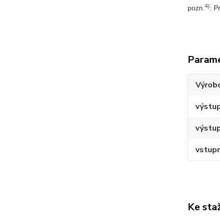
4)
pozn.
: P
Param
Výrob
výstup
výstup
vstupn
Ke sta