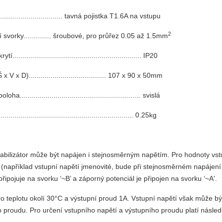
................................... tavná pojistka T1.6A na vstupu
2
í svorky.............. šroubové, pro průřez 0.05 až 1.5mm
tí................................................................. IP20
 V x D)....................................... 107 x 90 x 50mm
a............................................................. svislá
............................................................... 0.25kg
tabilizátor může být napájen i stejnosměrným napětím. Pro hodnoty vs
 (například vstupní napětí jmenovité, bude při stejnosměrném napáje
připojuje na svorku ‘~B’ a záporný potenciál je připojen na svorku ‘~A'.
ro teplotu okolí 30°C a výstupní proud 1A. Vstupní napětí však může být
 proudu. Pro určení vstupního napětí a výstupního proudu platí následu