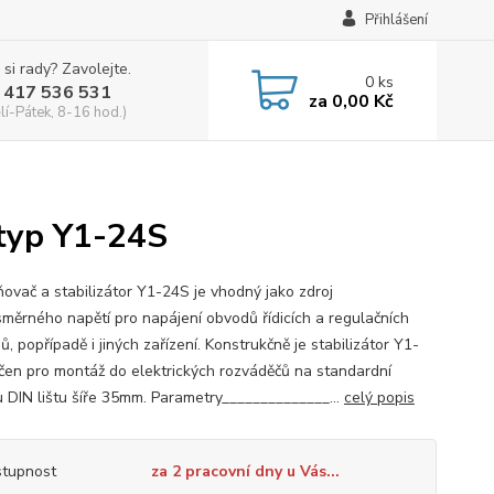
Přihlášení
 si rady? Zavolejte.
0
ks
 417 536 531
za
0,00 Kč
lí-Pátek, 8-16 hod.)
 typ Y1-24S
ovač a stabilizátor Y1-24S je vhodný jako zdroj
směrného napětí pro napájení obvodů řídicích a regulačních
, popřípadě i jiných zařízení. Konstrukčně je stabilizátor Y1-
čen pro montáž do elektrických rozváděčů na standardní
 DIN lištu šíře 35mm. Parametry______________...
celý popis
tupnost
za 2 pracovní dny u Vás...