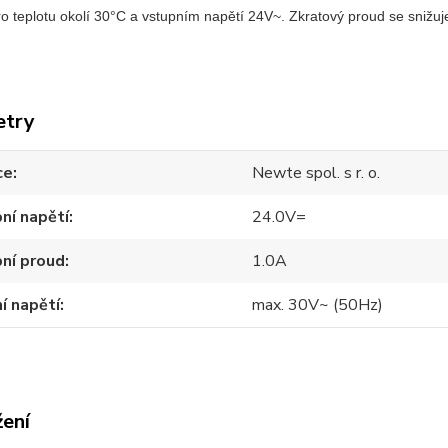
ro teplotu okolí 30°C a vstupním napětí 24V~. Zkratový proud se snižuje
etry
ce
Newte spol. s r. o.
ní napětí
24.0V=
ní proud
1.0A
í napětí
max. 30V~ (50Hz)
žení