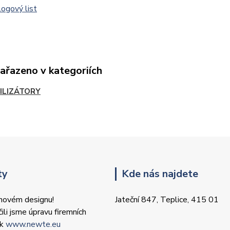
ogový list
zařazeno v kategoriích
ILIZÁTORY
ty
Kde nás najdete
 novém designu!
Jateční 847, Teplice, 415 01
ili jsme úpravu firemních
ek
www.newte.eu