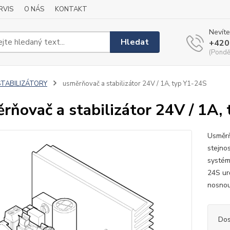
RVIS
O NÁS
KONTAKT
Nevíte
Hledat
+420
(Pondě
STABILIZÁTORY
usměrňovač a stabilizátor 24V / 1A, typ Y1-24S
rňovač a stabilizátor 24V / 1A,
Usměrň
stejno
systémů
24S ur
nosnou
Dos