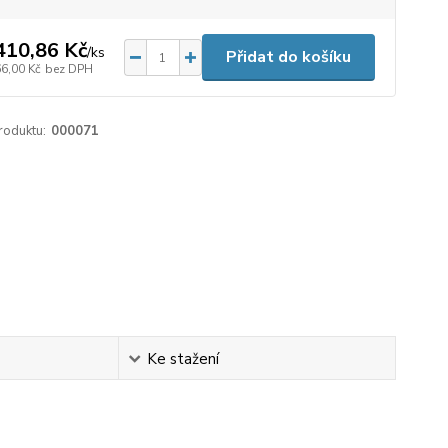
410,86 Kč
/
ks
Přidat do košíku
66,00 Kč
bez DPH
roduktu:
000071
Ke stažení