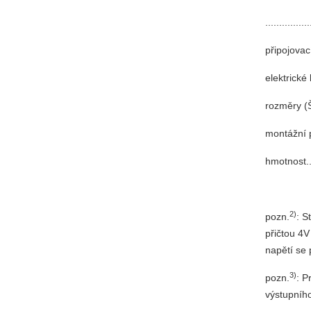
.............
připojovac
elektrické kry
rozměry (Š x
montážní poloh
hmotnost......
2)
pozn.
: S
přičtou 4V
napětí se 
3)
pozn.
: P
výstupního