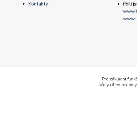
Kontakty
řídili
www.s
www.s
Pro základní funk
účely cílení reklam
© 2014-2026 Newte spol. s r. o. - všechna práva vyhrazena