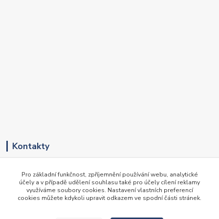
Kontakty
+420 417 536 531
Pro základní funkčnost, zpříjemnění používání webu, analytické
(Pondělí-Pátek, 8-16 hod.)
účely a v případě udělení souhlasu také pro účely cílení reklamy
využíváme soubory cookies. Nastavení vlastních preferencí
obchod@newte.cz
cookies můžete kdykoli upravit odkazem ve spodní části stránek.