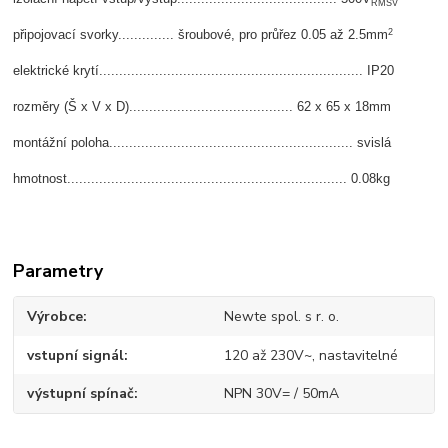
RMSV
2
připojovací svorky.............. šroubové, pro průřez 0.05 až 2.5mm
elektrické krytí.................................................................. IP20
rozměry (Š x V x D)......................................... 62 x 65 x 18mm
montážní poloha............................................................. svislá
hmotnost...................................................................... 0.08kg
Parametry
Výrobce
Newte spol. s r. o.
vstupní signál
120 až 230V~, nastavitelné
výstupní spínač
NPN 30V= / 50mA