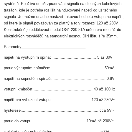
systémů. Používá se při zpracování signálů na dlouhých kabelových
trasách, kde je potřeba rozlišit naindukované napětí od užitečného
signálu. Je možné snadno nastavit takovou hodnotu vstupního napětí,
od které je signál považován za platný a to v rozmezí 120 až 230V~.
Konstrukčně je oddělovací modul OG1-230-31A určen pro montáž do
elektrických rozváděčů na standardní nosnou DIN lištu šíře 35mm.
Parametry_______________________________
napětí na výstupním spínači..................................... 5 až 30V=
proud výstupním spínačem............................................. 50mA
napětí na sepnutém spínači.............................................. 0.8V
vstupní kmitočet................................................... 40 až 100Hz
napětí pro vybuzení vstupu.................................. 120 až 280V~
hystereze.................................................................. cca 5V~
proud do vstupu.............................................. 10mA při 230V~
izolační napětí vstup/výstup........................................ 500V