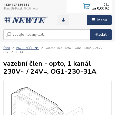
0
ks
+420 417 536 531
za
0,00 Kč
(Pondělí-Pátek, 8-16 hod.)
Menu
Hledat
Úvod
VAZEBNÍ ČLENY
vazební člen - opto, 1 kanál 230V~ / 24V=,
OG1-230-31A
vazební člen - opto, 1 kanál
230V~ / 24V=, OG1-230-31A