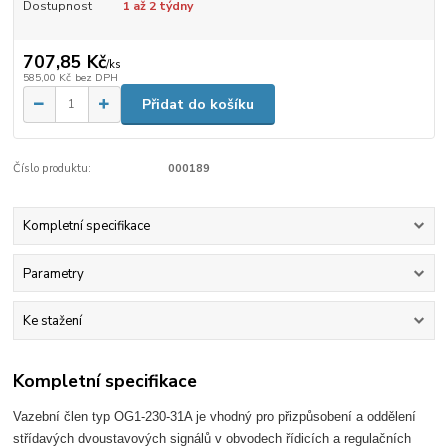
Dostupnost
1 až 2 týdny
707,85 Kč
/
ks
585,00 Kč
bez DPH
Přidat do košíku
Číslo produktu:
000189
Kompletní specifikace
Parametry
Ke stažení
Kompletní specifikace
Vazební člen typ OG1-230-31A je vhodný pro přizpůsobení a oddělení
střídavých dvoustavových signálů v obvodech řídicích a regulačních