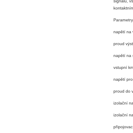
signálů, v
kontaktní
Parametr
napětí na vý
proud výstup
napětí na se
vstupní kmito
napětí pro v
proud do vst
izolační nap
izolační nap
připojovac