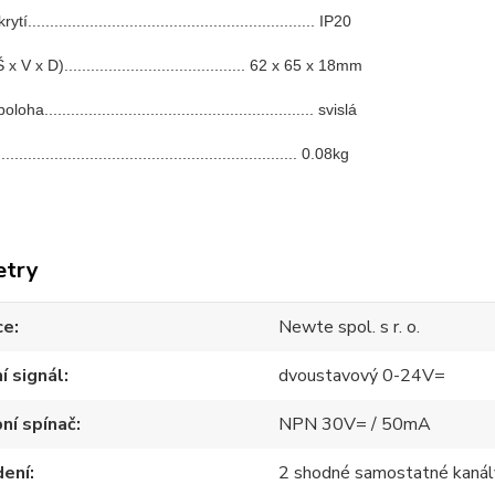
tí................................................................. IP20
 V x D)......................................... 62 x 65 x 18mm
a............................................................. svislá
............................................................... 0.08kg
etry
ce
Newte spol. s r. o.
í signál
dvoustavový 0-24V=
ní spínač
NPN 30V= / 50mA
dení
2 shodné samostatné kanál