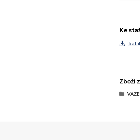
Ke sta
katal
Zboží 
VAZE