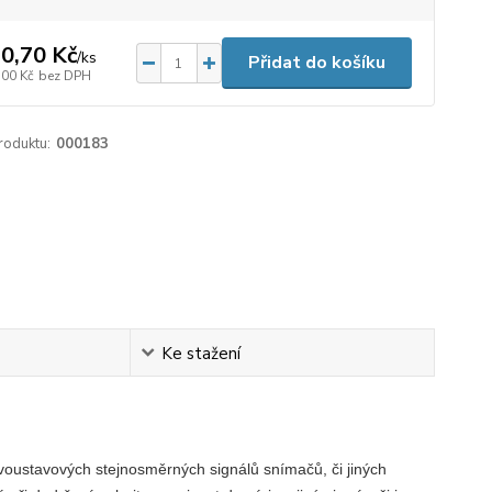
0,70 Kč
/
ks
Přidat do košíku
,00 Kč
bez DPH
roduktu:
000183
Ke stažení
dvoustavových stejnosměrných signálů snímačů, či jiných