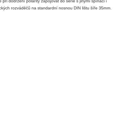
ři dodržení polarity zapojovat do série s jinými spínači i
ických rozváděčů na standardní nosnou DIN lištu šíře 35mm.