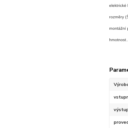
elektrické kry
rozměry (Š x
montážní poloh
hmotnost......
Param
Výrob
vstupn
výstup
prove