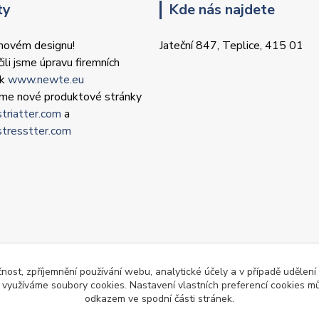
ty
Kde nás najdete
 novém designu!
Jateční 847, Teplice, 415 01
ili jsme úpravu firemních
ek
www.newte.eu
 jsme nové produktové stránky
triatter.com
a
tresstter.com
čnost, zpříjemnění používání webu, analytické účely a v případě udělení
y využíváme soubory cookies. Nastavení vlastních preferencí cookies mů
odkazem ve spodní části stránek.