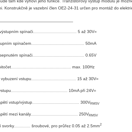
šude tam kde vyhoví jeho funkce. Tranzistorový výstup modulu je možné p
mi. Konstrukčně je vazební člen OE2-24-31 určen pro montáž do elektr
y_______________________________
stupním spínači..................................... 5 až 30V=
ním spínačem............................................. 50mA
pnutém spínači............................................ 0.65V
čet................................................... max. 100Hz
ybuzení vstupu...................................... 15 až 30V=
upu................................................ 10mA při 24V=
ětí vstup/výstup........................................ 300V
RMSV
ětí mezi kanály........................................ 250V
RMSV
2
í svorky.............. šroubové, pro průřez 0.05 až 2.5mm