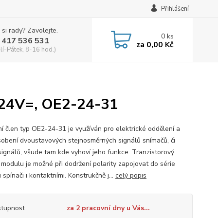
Přihlášení
 si rady? Zavolejte.
0
ks
 417 536 531
za
0,00 Kč
lí-Pátek, 8-16 hod.)
/ 24V=, OE2-24-31
í člen typ OE2-24-31 je využíván pro elektrické oddělení a
sobení dvoustavových stejnosměrných signálů snímačů, či
 signálů, všude tam kde vyhoví jeho funkce. Tranzistorový
 modulu je možné při dodržení polarity zapojovat do série
i spínači i kontaktními. Konstrukčně j...
celý popis
tupnost
za 2 pracovní dny u Vás...