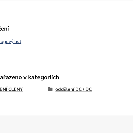
žení
ogový list
zařazeno v kategoriích
BNÍ ČLENY
oddělení DC / DC