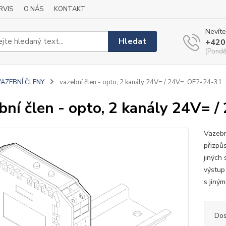
RVIS
O NÁS
KONTAKT
Nevíte
Hledat
+420
(Pondě
VAZEBNÍ ČLENY
vazební člen - opto, 2 kanály 24V= / 24V=, OE2-24-31
bní člen - opto, 2 kanály 24V= 
Vazebn
přizpů
jiných
výstup
s jiným
Dos