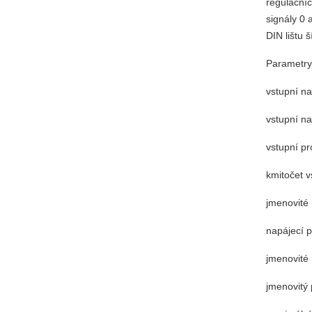
regulačníc
signály 0
DIN lištu 
Parametr
vstupní napě
vstupní nap
vstupní proud
kmitočet vst
jmenovité nap
napájecí prou
jmenovité n
jmenovitý p