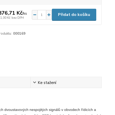
876,71 Kč
/
ks
Přidat do košíku
51,00 Kč
bez DPH
roduktu:
000169
Ke stažení
h dvoustavových nespojitých signálů v obvodech řídicích a