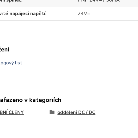
ité napájecí napětí
24V=
žení
ogový list
zařazeno v kategoriích
BNÍ ČLENY
oddělení DC / DC