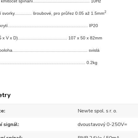
itočet spínání.............................................. 10Hz
2
í svorky.............. šroubové, pro průřez 0.05 až 1.5mm
tí................................................................. IP20
 V x D)........................................ 107 x 50 x 82mm
a............................................................. svislá
................................................................. 0.2kg
etry
ce
Newte spol. s r. o.
í signál
dvoustavový 0-250V=
ní spínač
PNP 24V= / 50mA