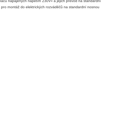
spínačů napájených napětím 230V= a jejich převod na standardní
 pro montáž do elektrických rozváděčů na standardní nosnou