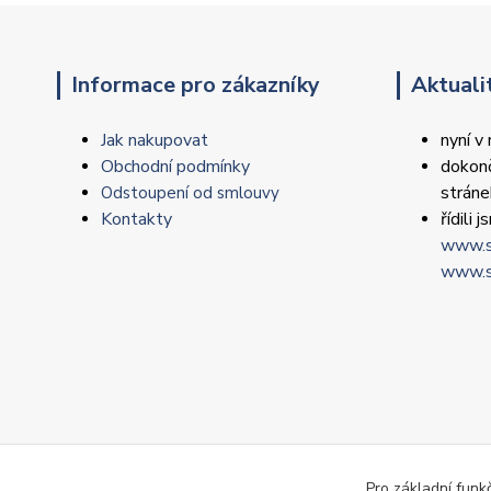
Informace pro zákazníky
Aktuali
Jak nakupovat
nyní v
Obchodní podmínky
dokonč
strán
Odstoupení od smlouvy
Kontakty
řídili
www.s
www.s
Pro základní funk