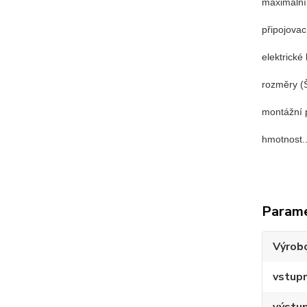
maximální km
připojovac
elektrické kry
rozměry (Š x
montážní poloh
hmotnost......
Param
Výrob
vstupn
výstup