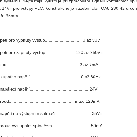
h systémů. Nejčastější využití je při zpracování signálů kontaktních 
 a 24V= pro vstupy PLC. Konstrukčně je vazební člen OA8-230-42 určen
šíře 35mm.
y_______________________________
tí pro vypnutý výstup.............................. 0 až 90V=
ětí pro zapnutý výstup........................ 120 až 250V=
........................................................... 2 až 7mA
upního napětí......................................... 0 až 60Hz
ájecí napětí................................................ 24V=
d..................................................... max. 120mA
apětí na výstupním snímači............................. 35V=
roud výstupním spínačem............................... 50mA