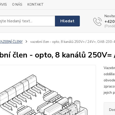
RVIS
O NÁS
KONTAKT
Nevíte
Hledat
+420
(Pondě
VAZEBNÍ ČLENY
vazební člen - opto, 8 kanálů 250V= / 24V=, OA8-230-
bní člen - opto, 8 kanálů 250V
Vazebn
odděle
obvodec
zpraco
jejich 
Dos