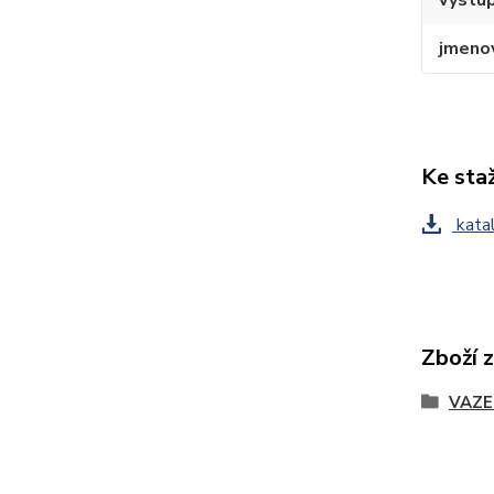
jmenov
Ke sta
katal
Zboží 
VAZE