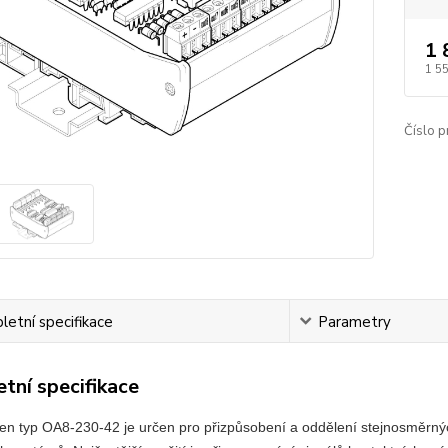
1 
1 5
Číslo p
etní specifikace
Parametry
tní specifikace
en typ OA8-230-42 je určen pro přizpůsobení a oddělení stejnosměrnýc