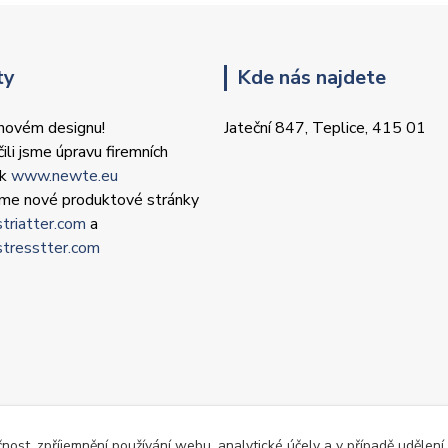
ty
Kde nás najdete
 novém designu!
Jateční 847, Teplice, 415 01
ili jsme úpravu firemních
ek
www.newte.eu
 jsme nové produktové stránky
triatter.com
a
tresstter.com
čnost, zpříjemnění používání webu, analytické účely a v případě udělení