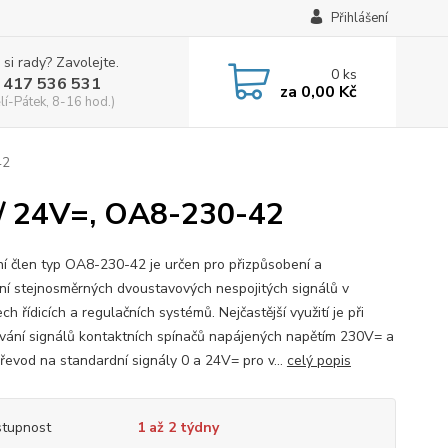
Přihlášení
 si rady? Zavolejte.
0
ks
 417 536 531
za
0,00 Kč
lí-Pátek, 8-16 hod.)
42
= / 24V=, OA8-230-42
í člen typ OA8-230-42 je určen pro přizpůsobení a
ní stejnosměrných dvoustavových nespojitých signálů v
h řídicích a regulačních systémů. Nejčastější využití je při
vání signálů kontaktních spínačů napájených napětím 230V= a
převod na standardní signály 0 a 24V= pro v...
celý popis
tupnost
1 až 2 týdny