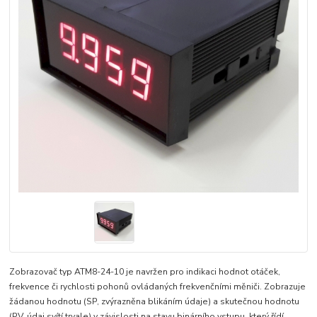
Zobrazovač typ ATM8-24-10 je navržen pro indikaci hodnot otáček,
frekvence či rychlosti pohonů ovládaných frekvenčními měniči. Zobrazuje
žádanou hodnotu (SP, zvýrazněna blikáním údaje) a skutečnou hodnotu
(PV, údaj svítí trvale) v závislosti na stavu binárního vstupu, který řídí