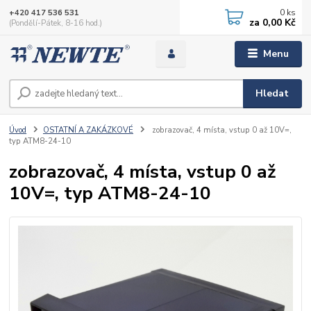
0
ks
+420 417 536 531
za
0,00 Kč
(Pondělí-Pátek, 8-16 hod.)
Menu
Hledat
Úvod
OSTATNÍ A ZAKÁZKOVÉ
zobrazovač, 4 místa, vstup 0 až 10V=,
typ ATM8-24-10
zobrazovač, 4 místa, vstup 0 až
10V=, typ ATM8-24-10