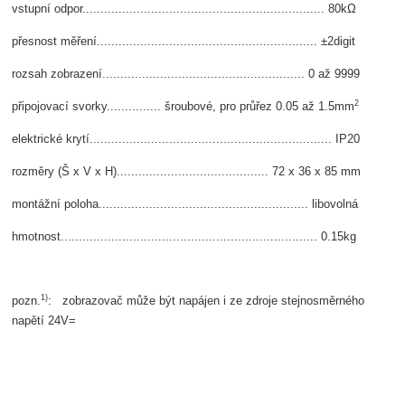
vstupní odpor................................................................... 80kΩ
přesnost měření............................................................. ±2digit
rozsah zobrazení........................................................ 0 až 9999
2
připojovací svorky............... šroubové, pro průřez 0.05 až 1.5mm
elektrické krytí................................................................... IP20
rozměry (Š x V x H).......................................... 72 x 36 x 85 mm
montážní poloha.......................................................... libovolná
hmotnost....................................................................... 0.15kg
1)
pozn.
: zobrazovač může být napájen i ze zdroje stejnosměrného
napětí 24V=