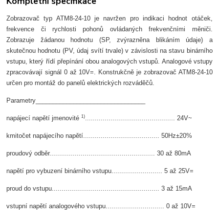
Kompletní specifikace
Zobrazovač typ ATM8-24-10 je navržen pro indikaci hodnot otáček,
frekvence či rychlosti pohonů ovládaných frekvenčními měniči.
Zobrazuje žádanou hodnotu (SP, zvýrazněna blikáním údaje) a
skutečnou hodnotu (PV, údaj svítí trvale) v závislosti na stavu binárního
vstupu, který řídí přepínání obou analogových vstupů. Analogové vstupy
zpracovávají signál 0 až 10V=. Konstrukčně je zobrazovač ATM8-24-10
určen pro montáž do panelů elektrických rozváděčů.
Parametry________________________________
1)
napájecí napětí jmenovité
.............................................. 24V~
kmitočet napájecího napětí....................................... 50Hz±20%
proudový odběr...................................................... 30 až 80mA
napětí pro vybuzení binárního vstupu.......................... 5 až 25V=
proud do vstupu....................................................... 3 až 15mA
vstupní napětí analogového vstupu.............................. 0 až 10V=